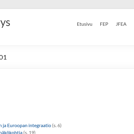
tys
Etusivu
FEP
JFEA
001
n ja Euroopan integraatio
(s. 6)
 näkökohtia
(s. 19)