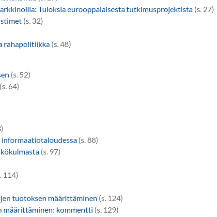
kkinoilla: Tuloksia eurooppalaisesta tutkimusprojektista
(s. 27)
ustimet
(s. 32)
a rahapolitiikka
(s. 48)
sen
(s. 52)
(s. 64)
3)
sa informaatiotaloudessa
(s. 88)
äkökulmasta
(s. 97)
. 114)
öjen tuotoksen määrittäminen
(s. 124)
en määrittäminen: kommentti
(s. 129)