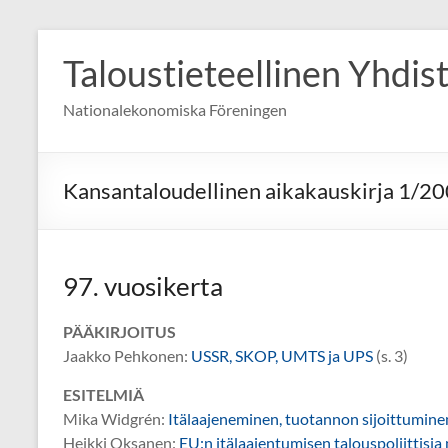
Skip
to
Taloustieteellinen Yhdis
content
Nationalekonomiska Föreningen
Kansantaloudellinen aikakauskirja 1/2
97. vuosikerta
PÄÄKIRJOITUS
Jaakko Pehkonen:
USSR, SKOP, UMTS ja UPS
(s. 3)
ESITELMIÄ
Mika Widgrén:
Itälaajeneminen, tuotannon sijoittumine
Heikki Oksanen:
EU:n itälaajentumisen talouspoliittisia