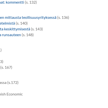
nnat: kommentti
(s. 132)
n mittausta teollisuusyrityksessä
(s. 136)
etelmistä
(s. 140)
ta keskittymisestä
(s. 143)
a runsauteen
(s. 148)
1)
63)
(s. 167)
ssa (s.172)
nish Economic