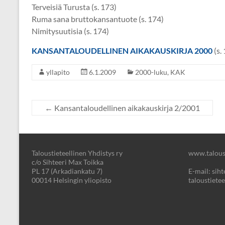
Terveisiä Turusta (s. 173)
Ruma sana bruttokansantuote (s. 174)
Nimitysuutisia (s. 174)
KANSANTALOUDELLINEN AIKAKAUSKIRJA 2000
(s.
yllapito
6.1.2009
2000-luku
,
KAK
←
Kansantaloudellinen aikakauskirja 2/2001
Taloustieteellinen Yhdistys ry
www.taloust
c/o Sihteeri Max Toikka
PL 17 (Arkadiankatu 7)
E-mail: sihte
00014 Helsingin yliopisto
taloustietee