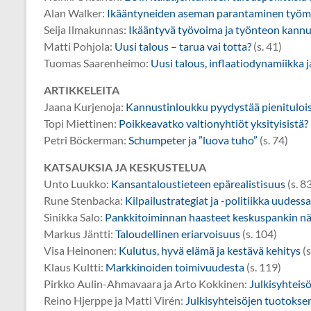
Alan Walker:
Ikääntyneiden aseman parantaminen työmar
Seija Ilmakunnas:
Ikääntyvä työvoima ja työnteon kann
Matti Pohjola:
Uusi talous – tarua vai totta?
(s. 41)
Tuomas Saarenheimo:
Uusi talous, inflaatiodynamiikka j
ARTIKKELEITA
Jaana Kurjenoja:
Kannustinloukku pyydystää pienituloi
Topi Miettinen:
Poikkeavatko valtionyhtiöt yksityisistä?
Petri Böckerman:
Schumpeter ja ”luova tuho”
(s. 74)
KATSAUKSIA JA KESKUSTELUA
Unto Luukko:
Kansantaloustieteen epärealistisuus
(s. 8
Rune Stenbacka:
Kilpailustrategiat ja -politiikka uudes
Sinikka Salo:
Pankkitoiminnan haasteet keskuspankin n
Markus Jäntti:
Taloudellinen eriarvoisuus
(s. 104)
Visa Heinonen:
Kulutus, hyvä elämä ja kestävä kehitys
(s
Klaus Kultti:
Markkinoiden toimivuudesta
(s. 119)
Pirkko Aulin-Ahmavaara ja Arto Kokkinen:
Julkisyhteis
Reino Hjerppe ja Matti Virén:
Julkisyhteisöjen tuotoks