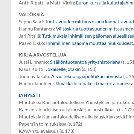
Antti Ripatti ja Matti Virén:
Euron kurssi ja kuluttajahi
VÄITÖKSIÄ
Seppo Saari:
Tuottavuuden mittaus osana kannattavuude
Hannu Rantanen:
Väitöskirja tuottavuuden mittausmen
Jari Ritsilä:
Tutkimuksia inhimillisen pääoman alueellises
Paavo Okko:
Inhimillinen pääoma muuttaa niukkuudest
KIRJA-ARVOSTELUJA
Jussi Linnamo:
Sisällöntuotantoa yrityshistoriana
(s. 15
Klaus Kultti:
Jokaiselle jotakin
(s. 158)
Tuomas Takalo:
Arvio teknologiapolitiikan arviosta
(s. 1
Hannu Tanninen:
Jämäkkä lukupaketti makrotaloudesta
LYHYESTI
Muutoksia Kansantaloudellisen Yhdistyksen johtokunna
Kansantaloudellisen aikakauskirjan uusi ulkoasu (s. 172)
Muutoksia Kansantaloudellisen aikakauskirjan sekä Fin
Papers’in toimituksissa (s. 172)
KAVAn tulevaisuus (s. 173)