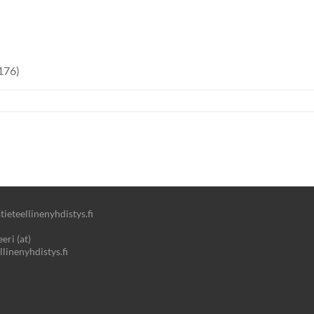
 176)
ieteellinenyhdistys.fi
eri (at)
llinenyhdistys.fi