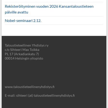
Rekisteröityminen vuoden 2026 Kansantaloustieteen
päiville avattu
Nobel-seminaari 2.12.
Taloustieteellinen Yhdistys ry
c/o Sihteeri Max Toikka
PL 17 (Arkadiankatu 7)
00014 Helsingin yliopisto
www.taloustieteellinenyhdistys.fi
E-mail: sihteeri (at) taloustieteellinenyhdistys.fi