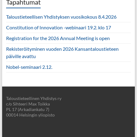
Tapahtumat
Taloustieteellisen Yhdistyksen vuosikokous 8.4.2026
Constitution of Innovation -webinaari 19.2. klo 17
Registration for the 2026 Annual Meeting is open
Rekisteröityminen vuoden 2026 Kansantaloustieteen
päiville avattu
Nobel-seminaari 2.12.
Taloustieteellinen Yhdistys ry
c/o Sihteeri Max Toikka
PL 17 (Arkadiankatu 7)
00014 Helsingin yliopisto