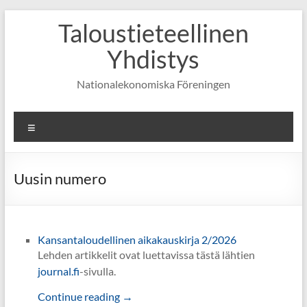
Skip
Taloustieteellinen
to
content
Yhdistys
Nationalekonomiska Föreningen
Valikko
Uusin numero
Kansantaloudellinen aikakauskirja 2/2026
Lehden artikkelit ovat luettavissa tästä lähtien
journal.fi
-sivulla.
Continue reading →