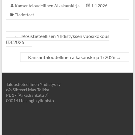
Kansantaloudellinen Aikakauskirja
1.4.2026
Tiedotteet
←
Taloustieteellisen Yhdistyksen vuosikokous
8.4.2026
Kansantaloudellinen aikakauskirja 1/2026
→
Taloustieteellinen Yhdistys ry
c/o Sihteeri Max Toikka
PL 17 (Arkadiankatu 7)
00014 Helsingin yliopisto