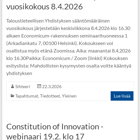
vuosikokous 8.4.2026
Taloustieteellisen Yhdistyksen sääntömääräinen
vuosikokous järjestetään keskiviikkona 8.4.2026 klo 16.30
alkaen Economicum-rakennuksen seminaarihuoneessa 1
(Arkadiankatu 7, 00100 Helsinki). Kokoukseen voi
osallistua myös etänä Zoomissa. Aika: maanantai 8.4.2026
klo 16.30Paikka: Economicum / Zoom (linkki) Kokouksen
esityslista: Mahdollisten kysymysten osalta voitte kääntyä
yhdistyksen
Sihteeri
22.3.2026
Tapahtumat
,
Tiedotteet
,
Yleinen
Lue lisää
Constitution of Innovation -
webinaari 19.2. klo 17