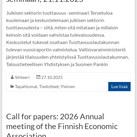
Julkisen sektorin tuottavuus -seminaari Tervetuloa
kuulemaan ja keskustelemaan julkisen sektorin
tuottavuudesta – siitä, miten sitä mitataan ja millaisin
keinoin sitä voidaan vahvistaa tulevaisuudessa.
Keskustelut tukevat osaltaan Tuottavuuslautakunnan
tulevan vuosiraportin valmistelua. Valtiovarainministeriö
järjestää tilaisuuden yhteistyössä Tuottavuuslautakunnan,
Taloustieteellisen Yhdistyksen ja Suomen Pankin
Sihteeri
27.10.2025
Tapahtumat
,
Tiedotteet
,
Yleinen
Lue lisää
Call for papers: 2026 Annual
meeting of the Finnish Economic
Association