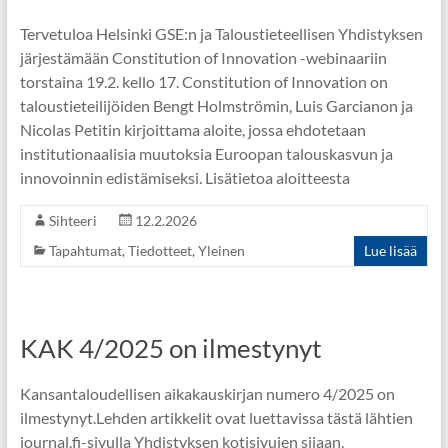
Tervetuloa Helsinki GSE:n ja Taloustieteellisen Yhdistyksen
järjestämään Constitution of Innovation -webinaariin
torstaina 19.2. kello 17. Constitution of Innovation on
taloustieteilijöiden Bengt Holmströmin, Luis Garcianon ja
Nicolas Petitin kirjoittama aloite, jossa ehdotetaan
institutionaalisia muutoksia Euroopan talouskasvun ja
innovoinnin edistämiseksi. Lisätietoa aloitteesta
Sihteeri
12.2.2026
Tapahtumat
,
Tiedotteet
,
Yleinen
Lue lisää
KAK 4/2025 on ilmestynyt
Kansantaloudellisen aikakauskirjan numero 4/2025 on
ilmestynyt.Lehden artikkelit ovat luettavissa tästä lähtien
journal.fi-sivulla Yhdistyksen kotisivujen sijaan.