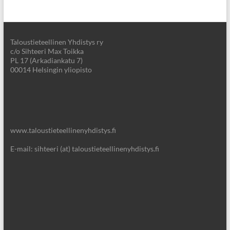
Taloustieteellinen Yhdistys ry
c/o Sihteeri Max Toikka
PL 17 (Arkadiankatu 7)
00014 Helsingin yliopisto
www.taloustieteellinenyhdistys.fi
E-mail: sihteeri (at) taloustieteellinenyhdistys.fi