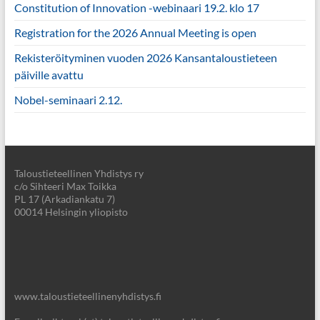
Constitution of Innovation -webinaari 19.2. klo 17
Registration for the 2026 Annual Meeting is open
Rekisteröityminen vuoden 2026 Kansantaloustieteen
päiville avattu
Nobel-seminaari 2.12.
Taloustieteellinen Yhdistys ry
c/o Sihteeri Max Toikka
PL 17 (Arkadiankatu 7)
00014 Helsingin yliopisto
www.taloustieteellinenyhdistys.fi