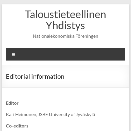
Skip
Taloustieteellinen
to
content
Yhdistys
Nationalekonomiska Föreningen
Valikko
Editorial information
Editor
Kari Heimonen, JSBE University of Jyväskylä
Co-editors