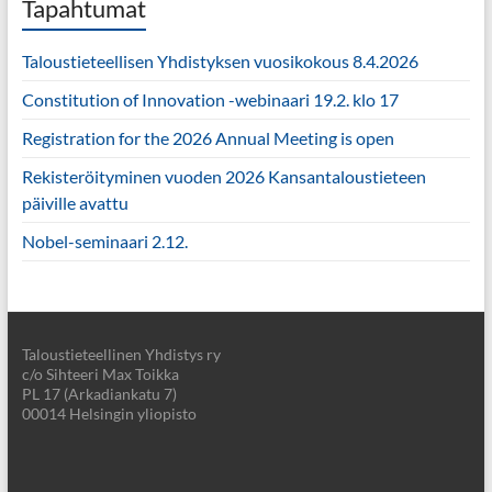
Tapahtumat
Taloustieteellisen Yhdistyksen vuosikokous 8.4.2026
Constitution of Innovation -webinaari 19.2. klo 17
Registration for the 2026 Annual Meeting is open
Rekisteröityminen vuoden 2026 Kansantaloustieteen
päiville avattu
Nobel-seminaari 2.12.
Taloustieteellinen Yhdistys ry
c/o Sihteeri Max Toikka
PL 17 (Arkadiankatu 7)
00014 Helsingin yliopisto