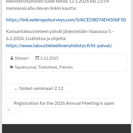
Rekisteröityminen tulee tehdä 12.1.2026 klo 23:59
mennessä alla olevan linkin kautta:
https://link.webropolsurveys.com/S/ACED8074D4506F50
Kansantaloustieteen päivät järjestetään Vaasassa 5.–
6.2.2026. Lisätietoa ja ohjeita:
https://www.taloustieteellinenyhdistys.fi/kt-paivat/
.
Sihteeri
3.12.2025
Tapahtumat
,
Tiedotteet
,
Yleinen
←
Nobel-seminaari 2.12.
Registration for the 2026 Annual Meeting is open
→