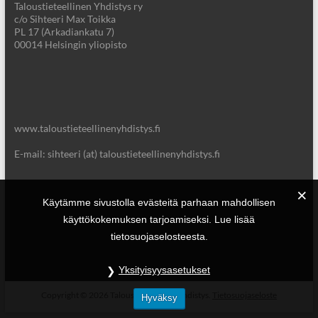
Taloustieteellinen Yhdistys ry
c/o Sihteeri Max Toikka
PL 17 (Arkadiankatu 7)
00014 Helsingin yliopisto
www.taloustieteellinenyhdistys.fi
E-mail: sihteeri (at) taloustieteellinenyhdistys.fi
Käytämme sivustolla evästeitä parhaan mahdollisen
käyttökokemuksen tarjoamiseksi. Lue lisää
tietosuojaselosteesta.
Yksityisyysasetukset
Copyright © 2026
Taloustieteellinen Yhdistys.
Tietosuojaseloste
Hyväksy