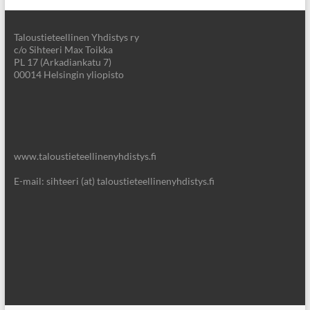
Taloustieteellinen Yhdistys ry
c/o Sihteeri Max Toikka
PL 17 (Arkadiankatu 7)
00014 Helsingin yliopisto
www.taloustieteellinenyhdistys.fi
E-mail: sihteeri (at) taloustieteellinenyhdistys.fi