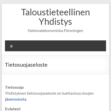
Skip
Taloustieteellinen
to
content
Yhdistys
Nationalekonomiska Föreningen
Valikko
Tietosuojaseloste
Tietosuoja
Yhdistyksen tietosuojaseloste on luettavissa sivujen
jäsenosiosta
.
Evästeet