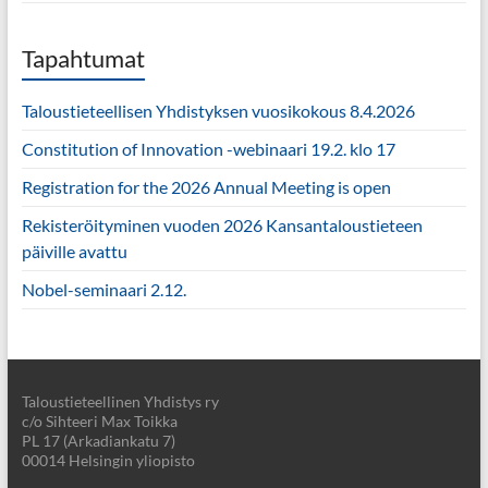
Tapahtumat
Taloustieteellisen Yhdistyksen vuosikokous 8.4.2026
Constitution of Innovation -webinaari 19.2. klo 17
Registration for the 2026 Annual Meeting is open
Rekisteröityminen vuoden 2026 Kansantaloustieteen
päiville avattu
Nobel-seminaari 2.12.
Taloustieteellinen Yhdistys ry
c/o Sihteeri Max Toikka
PL 17 (Arkadiankatu 7)
00014 Helsingin yliopisto