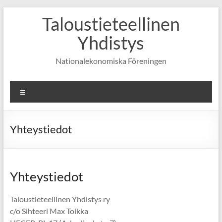
Skip
Taloustieteellinen
to
content
Yhdistys
Nationalekonomiska Föreningen
Valikko
Yhteystiedot
Yhteystiedot
Taloustieteellinen Yhdistys ry
c/o Sihteeri Max Toikka