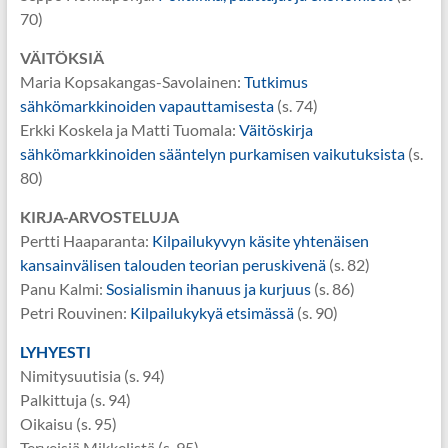
70)
VÄITÖKSIÄ
Maria Kopsakangas-Savolainen:
Tutkimus
sähkömarkkinoiden vapauttamisesta
(s. 74)
Erkki Koskela ja Matti Tuomala:
Väitöskirja
sähkömarkkinoiden sääntelyn purkamisen vaikutuksista
(s.
80)
KIRJA-ARVOSTELUJA
Pertti Haaparanta:
Kilpailukyvyn käsite yhtenäisen
kansainvälisen talouden teorian peruskivenä
(s. 82)
Panu Kalmi:
Sosialismin ihanuus ja kurjuus
(s. 86)
Petri Rouvinen:
Kilpailukykyä etsimässä
(s. 90)
LYHYESTI
Nimitysuutisia (s. 94)
Palkittuja (s. 94)
Oikaisu (s. 95)
Terveisiä Mikkelistä (s. 95)