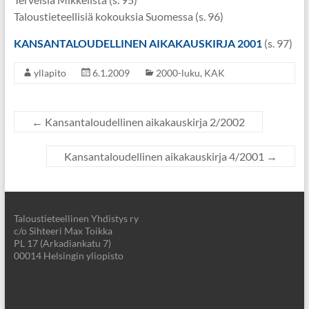
Taloustieteellisiä kokouksia Suomessa (s. 96)
KANSANTALOUDELLINEN AIKAKAUSKIRJA 2001
(s. 97)
yllapito
6.1.2009
2000-luku
,
KAK
←
Kansantaloudellinen aikakauskirja 2/2002
Kansantaloudellinen aikakauskirja 4/2001
→
Taloustieteellinen Yhdistys ry
c/o Sihteeri Max Toikka
PL 17 (Arkadiankatu 7)
00014 Helsingin yliopisto