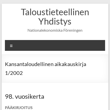
Skip
Taloustieteellinen
to
content
Yhdistys
Nationalekonomiska Föreningen
Valikko
Kansantaloudellinen aikakauskirja
1/2002
98. vuosikerta
PÄÄKIRJOITUS