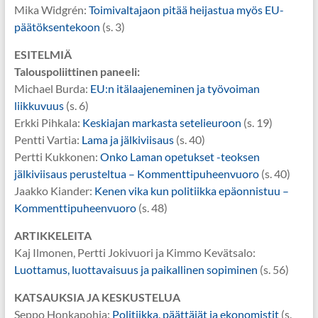
Mika Widgrén:
Toimivaltajaon pitää heijastua myös EU-
päätöksentekoon
(s. 3)
ESITELMIÄ
Talouspoliittinen paneeli:
Michael Burda:
EU:n itälaajeneminen ja työvoiman
liikkuvuus
(s. 6)
Erkki Pihkala:
Keskiajan markasta setelieuroon
(s. 19)
Pentti Vartia:
Lama ja jälkiviisaus
(s. 40)
Pertti Kukkonen:
Onko Laman opetukset -teoksen
jälkiviisaus perusteltua – Kommenttipuheenvuoro
(s. 40)
Jaakko Kiander:
Kenen vika kun politiikka epäonnistuu –
Kommenttipuheenvuoro
(s. 48)
ARTIKKELEITA
Kaj Ilmonen, Pertti Jokivuori ja Kimmo Kevätsalo:
Luottamus, luottavaisuus ja paikallinen sopiminen
(s. 56)
KATSAUKSIA JA KESKUSTELUA
Seppo Honkapohja:
Politiikka, päättäjät ja ekonomistit
(s.