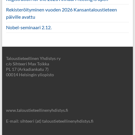
Rekisteröityminen vuoden 2026 Kansantaloustieteen
päiville avattu
Nobel-seminaari 2.12.
Taloustieteellinen Yhdistys ry
c/o Sihteeri Max Toikka
PL 17 (Arkadiankatu 7)
00014 Helsingin yliopisto
www.taloustieteellinenyhdistys.fi
E-mail: sihteeri (at) taloustieteellinenyhdistys.fi