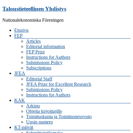
Skip
Taloustieteellinen Yhdistys
to
content
Nationalekonomiska Föreningen
Valikko
Etusivu
FEP
Articles
Editorial information
FEP Prize
Instructions for Authors
Submissions Policy
Subscriptions
JFEA
Editorial Staff
JFEA Prize for Excellent Research
Submissions Policy
Instructions for Authors
KAK
Arkisto
Ohjeita kirjoittajille
Toimituskunta ja Toimitusneuvosto
Uusin numero
KT-päivät
Submittointilomake