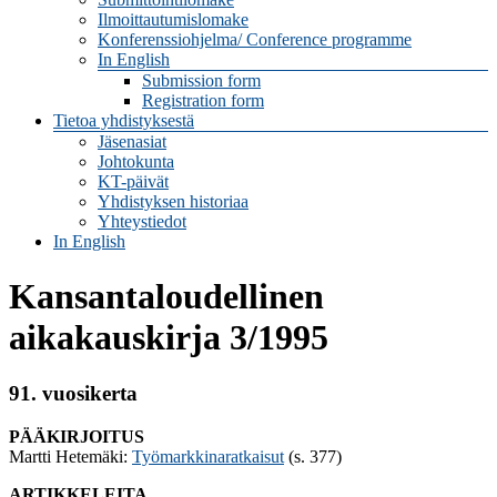
Ilmoittautumislomake
Konferenssiohjelma/ Conference programme
In English
Submission form
Registration form
Tietoa yhdistyksestä
Jäsenasiat
Johtokunta
KT-päivät
Yhdistyksen historiaa
Yhteystiedot
In English
Kansantaloudellinen
aikakauskirja 3/1995
91. vuosikerta
PÄÄKIRJOITUS
Martti Hetemäki:
Työmarkkinaratkaisut
(s. 377)
ARTIKKELEITA