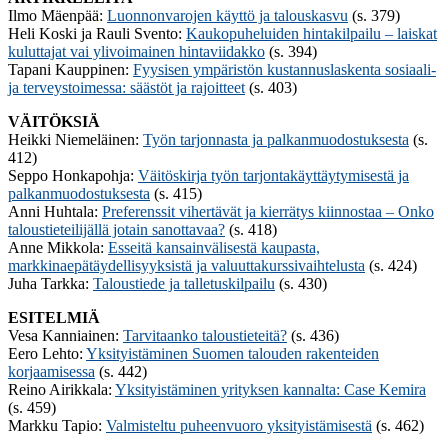
Ilmo Mäenpää:
Luonnonvarojen käyttö ja talouskasvu
(s. 379)
Heli Koski ja Rauli Svento:
Kaukopuheluiden hintakilpailu – laiskat
kuluttajat vai ylivoimainen hintaviidakko
(s. 394)
Tapani Kauppinen:
Fyysisen ympäristön kustannuslaskenta sosiaali-
ja terveystoimessa: säästöt ja rajoitteet
(s. 403)
VÄITÖKSIÄ
Heikki Niemeläinen:
Työn tarjonnasta ja palkanmuodostuksesta
(s.
412)
Seppo Honkapohja:
Väitöskirja työn tarjontakäyttäytymisestä ja
palkanmuodostuksesta
(s. 415)
Anni Huhtala:
Preferenssit vihertävät ja kierrätys kiinnostaa – Onko
taloustieteilijällä jotain sanottavaa?
(s. 418)
Anne Mikkola:
Esseitä kansainvälisestä kaupasta,
markkinaepätäydellisyyksistä ja valuuttakurssivaihtelusta
(s. 424)
Juha Tarkka:
Taloustiede ja talletuskilpailu
(s. 430)
ESITELMIÄ
Vesa Kanniainen:
Tarvitaanko taloustieteitä?
(s. 436)
Eero Lehto:
Yksityistäminen Suomen talouden rakenteiden
korjaamisessa
(s. 442)
Reino Airikkala:
Yksityistäminen yrityksen kannalta: Case Kemira
(s. 459)
Markku Tapio:
Valmisteltu puheenvuoro yksityistämisestä
(s. 462)