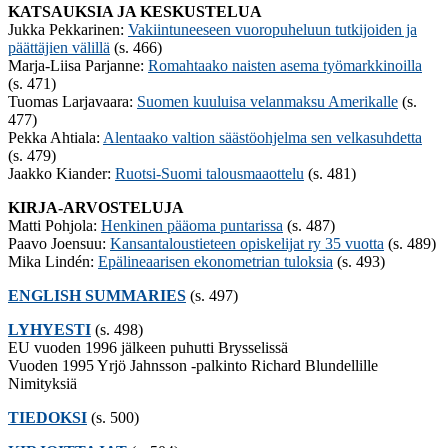
KATSAUKSIA JA KESKUSTELUA
Jukka Pekkarinen:
Vakiintuneeseen vuoropuheluun tutkijoiden ja
päättäjien välillä
(s. 466)
Marja-Liisa Parjanne:
Romahtaako naisten asema työmarkkinoilla
(s. 471)
Tuomas Larjavaara:
Suomen kuuluisa velanmaksu Amerikalle
(s.
477)
Pekka Ahtiala:
Alentaako valtion säästöohjelma sen velkasuhdetta
(s. 479)
Jaakko Kiander:
Ruotsi-Suomi talousmaaottelu
(s. 481)
KIRJA-ARVOSTELUJA
Matti Pohjola:
Henkinen pääoma puntarissa
(s. 487)
Paavo Joensuu:
Kansantaloustieteen opiskelijat ry 35 vuotta
(s. 489)
Mika Lindén:
Epälineaarisen ekonometrian tuloksia
(s. 493)
ENGLISH SUMMARIES
(s. 497)
LYHYESTI
(s. 498)
EU vuoden 1996 jälkeen puhutti Brysselissä
Vuoden 1995 Yrjö Jahnsson -palkinto Richard Blundellille
Nimityksiä
TIEDOKSI
(s. 500)