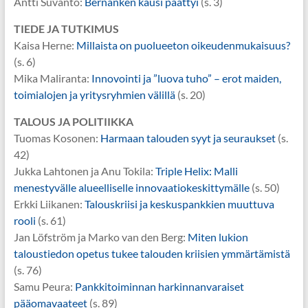
Antti Suvanto:
Bernanken kausi päättyi
(s. 3)
TIEDE JA TUTKIMUS
Kaisa Herne:
Millaista on puolueeton oikeudenmukaisuus?
(s. 6)
Mika Maliranta:
Innovointi ja ”luova tuho” – erot maiden,
toimialojen ja yritysryhmien välillä
(s. 20)
TALOUS JA POLITIIKKA
Tuomas Kosonen:
Harmaan talouden syyt ja seuraukset
(s.
42)
Jukka Lahtonen ja Anu Tokila:
Triple Helix: Malli
menestyvälle alueelliselle innovaatiokeskittymälle
(s. 50)
Erkki Liikanen:
Talouskriisi ja keskuspankkien muuttuva
rooli
(s. 61)
Jan Löfström ja Marko van den Berg:
Miten lukion
taloustiedon opetus tukee talouden kriisien ymmärtämistä
(s. 76)
Samu Peura:
Pankkitoiminnan harkinnanvaraiset
pääomavaateet
(s. 89)