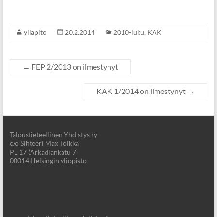
yllapito
20.2.2014
2010-luku
,
KAK
←
FEP 2/2013 on ilmestynyt
KAK 1/2014 on ilmestynyt
→
Taloustieteellinen Yhdistys ry
c/o Sihteeri Max Toikka
PL 17 (Arkadiankatu 7)
00014 Helsingin yliopisto