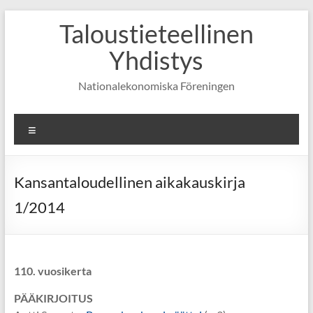
Skip
Taloustieteellinen
to
content
Yhdistys
Nationalekonomiska Föreningen
Valikko
Kansantaloudellinen aikakauskirja
1/2014
110. vuosikerta
PÄÄKIRJOITUS