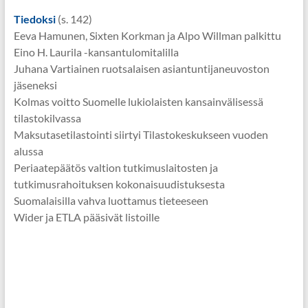
Tiedoksi
(s. 142)
Eeva Hamunen, Sixten Korkman ja Alpo Willman palkittu
Eino H. Laurila -kansantulomitalilla
Juhana Vartiainen ruotsalaisen asiantuntijaneuvoston
jäseneksi
Kolmas voitto Suomelle lukiolaisten kansainvälisessä
tilastokilvassa
Maksutasetilastointi siirtyi Tilastokeskukseen vuoden
alussa
Periaatepäätös valtion tutkimuslaitosten ja
tutkimusrahoituksen kokonaisuudistuksesta
Suomalaisilla vahva luottamus tieteeseen
Wider ja ETLA pääsivät listoille