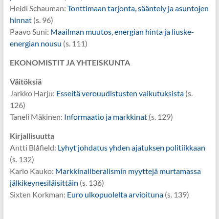
Heidi Schauman:
Tonttimaan tarjonta, sääntely ja asuntojen
hinnat
(s. 96)
Paavo Suni:
Maailman muutos, energian hinta ja liuske-
energian nousu
(s. 111)
EKONOMISTIT JA YHTEISKUNTA
Väitöksiä
Jarkko Harju:
Esseitä verouudistusten vaikutuksista
(s.
126)
Taneli Mäkinen:
Informaatio ja markkinat
(s. 129)
Kirjallisuutta
Antti Blåfield:
Lyhyt johdatus yhden ajatuksen politiikkaan
(s. 132)
Karlo Kauko:
Markkinaliberalismin myyttejä murtamassa
jälkikeynesiläisittäin
(s. 136)
Sixten Korkman:
Euro ulkopuolelta arvioituna
(s. 139)