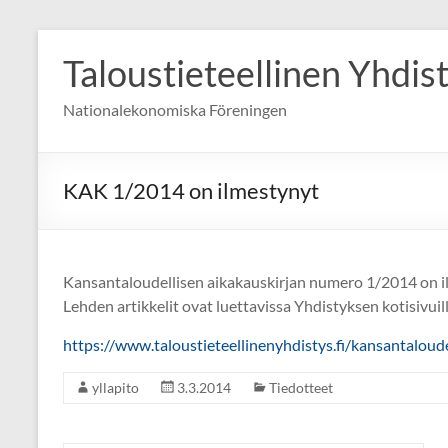
Skip
to
Taloustieteellinen Yhdis
content
Nationalekonomiska Föreningen
KAK 1/2014 on ilmestynyt
Kansantaloudellisen aikakauskirjan numero 1/2014 on i
Lehden artikkelit ovat luettavissa Yhdistyksen kotisivuil
https://www.taloustieteellinenyhdistys.fi/kansantaloud
yllapito
3.3.2014
Tiedotteet