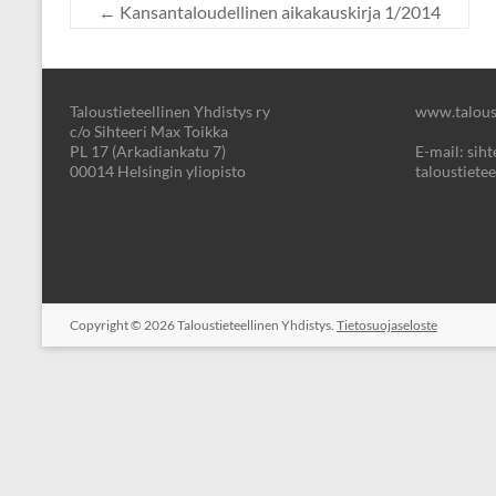
←
Kansantaloudellinen aikakauskirja 1/2014
Taloustieteellinen Yhdistys ry
www.taloust
c/o Sihteeri Max Toikka
PL 17 (Arkadiankatu 7)
E-mail: sihte
00014 Helsingin yliopisto
taloustietee
Copyright © 2026
Taloustieteellinen Yhdistys.
Tietosuojaseloste