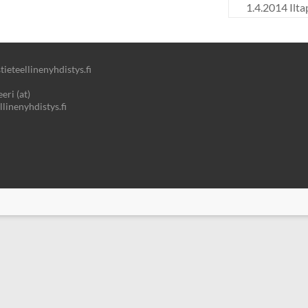
1.4.2014 Ilt
ieteellinenyhdistys.fi
eri (at)
llinenyhdistys.fi