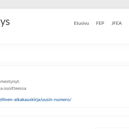
tys
Etusivu
FEP
JFEA
lmestynyt.
la osoitteessa
ellinen-aikakauskirja/uusin-numero/