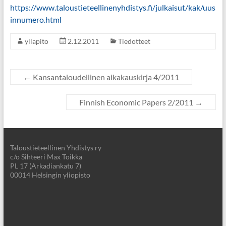
https://www.taloustieteellinenyhdistys.fi/julkaisut/kak/uus
innumero.html
yllapito
2.12.2011
Tiedotteet
←
Kansantaloudellinen aikakauskirja 4/2011
Finnish Economic Papers 2/2011
→
Taloustieteellinen Yhdistys ry
c/o Sihteeri Max Toikka
PL 17 (Arkadiankatu 7)
00014 Helsingin yliopisto