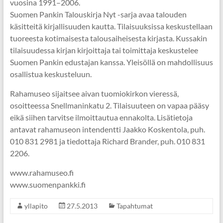
vuosina 1991–2006.
Suomen Pankin Talouskirja Nyt -sarja avaa talouden
käsitteitä kirjallisuuden kautta. Tilaisuuksissa keskustellaan
tuoreesta kotimaisesta talousaiheisesta kirjasta. Kussakin
tilaisuudessa kirjan kirjoittaja tai toimittaja keskustelee
Suomen Pankin edustajan kanssa. Yleisöllä on mahdollisuus
osallistua keskusteluun.
Rahamuseo sijaitsee aivan tuomiokirkon vieressä,
osoitteessa Snellmaninkatu 2. Tilaisuuteen on vapaa pääsy
eikä siihen tarvitse ilmoittautua ennakolta. Lisätietoja
antavat rahamuseon intendentti Jaakko Koskentola, puh.
010 831 2981 ja tiedottaja Richard Brander, puh. 010 831
2206.
www.rahamuseo.fi
www.suomenpankki.fi
yllapito
27.5.2013
Tapahtumat