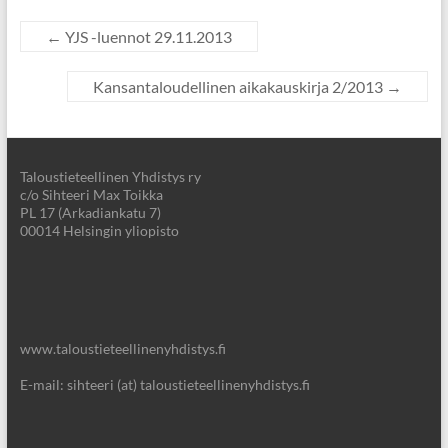
←
YJS -luennot 29.11.2013
Kansantaloudellinen aikakauskirja 2/2013
→
Taloustieteellinen Yhdistys ry
c/o Sihteeri Max Toikka
PL 17 (Arkadiankatu 7)
00014 Helsingin yliopisto
www.taloustieteellinenyhdistys.fi
E-mail: sihteeri (at) taloustieteellinenyhdistys.fi