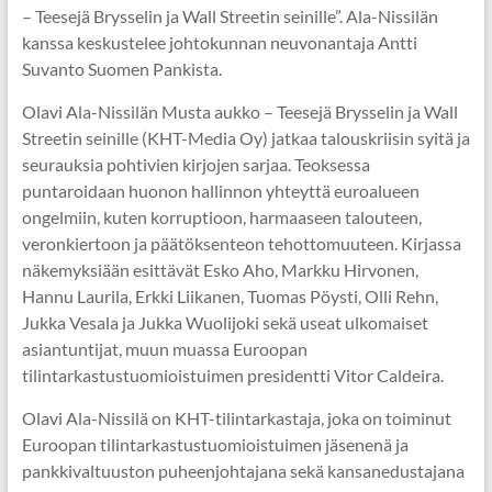
– Teesejä Brysselin ja Wall Streetin seinille”. Ala-Nissilän
kanssa keskustelee johtokunnan neuvonantaja Antti
Suvanto Suomen Pankista.
Olavi Ala-Nissilän Musta aukko – Teesejä Brysselin ja Wall
Streetin seinille (KHT-Media Oy) jatkaa talouskriisin syitä ja
seurauksia pohtivien kirjojen sarjaa. Teoksessa
puntaroidaan huonon hallinnon yhteyttä euroalueen
ongelmiin, kuten korruptioon, harmaaseen talouteen,
veronkiertoon ja päätöksenteon tehottomuuteen. Kirjassa
näkemyksiään esittävät Esko Aho, Markku Hirvonen,
Hannu Laurila, Erkki Liikanen, Tuomas Pöysti, Olli Rehn,
Jukka Vesala ja Jukka Wuolijoki sekä useat ulkomaiset
asiantuntijat, muun muassa Euroopan
tilintarkastustuomioistuimen presidentti Vitor Caldeira.
Olavi Ala-Nissilä on KHT-tilintarkastaja, joka on toiminut
Euroopan tilintarkastustuomioistuimen jäsenenä ja
pankkivaltuuston puheenjohtajana sekä kansanedustajana