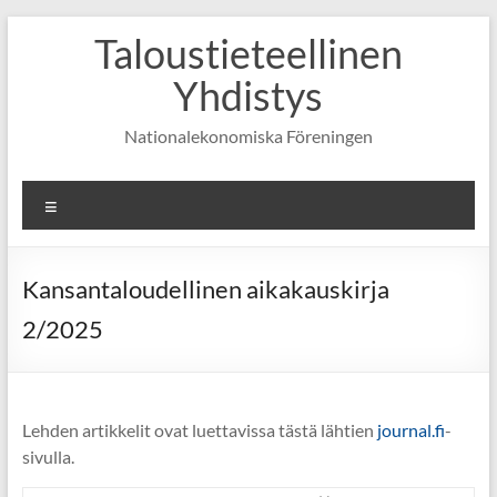
Skip
Taloustieteellinen
to
content
Yhdistys
Nationalekonomiska Föreningen
Valikko
Kansantaloudellinen aikakauskirja
2/2025
Lehden artikkelit ovat luettavissa tästä lähtien
journal.fi
-
sivulla.