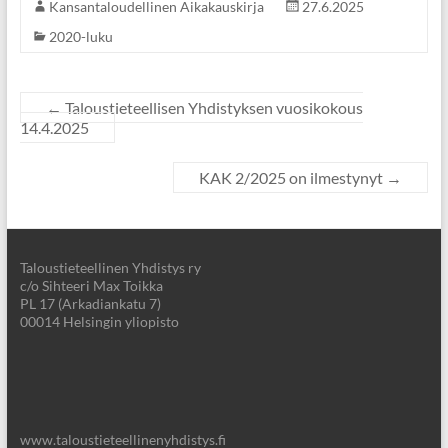
Kansantaloudellinen Aikakauskirja
27.6.2025
2020-luku
←
Taloustieteellisen Yhdistyksen vuosikokous
14.4.2025
KAK 2/2025 on ilmestynyt
→
Taloustieteellinen Yhdistys ry
c/o Sihteeri Max Toikka
PL 17 (Arkadiankatu 7)
00014 Helsingin yliopisto
www.taloustieteellinenyhdistys.fi