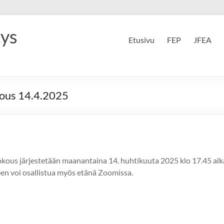
tys
Etusivu
FEP
JFEA
kous 14.4.2025
okous järjestetään maanantaina 14. huhtikuuta 2025 klo 17.45 
en voi osallistua myös etänä Zoomissa.