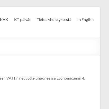
KAK
KT-päivät
Tietoa yhdistyksestä
In English
alkaen VATT:n neuvotteluhuoneessa Economicumin 4.