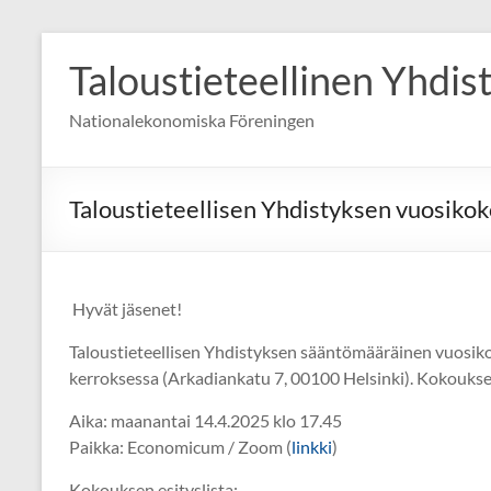
Skip
to
Taloustieteellinen Yhdis
content
Nationalekonomiska Föreningen
Taloustieteellisen Yhdistyksen vuosiko
Hyvät jäsenet!
Taloustieteellisen Yhdistyksen sääntömääräinen vuosik
kerroksessa (Arkadiankatu 7, 00100 Helsinki). Kokoukse
Aika: maanantai 14.4.2025 klo 17.45
Paikka: Economicum / Zoom (
linkki
)
Kokouksen esityslista: