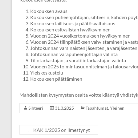
Kokouksen avaus
Kokouksen puheenjohtajan, sihteerin, kahden pöytä
Kokouksen laillisuus ja päätösvaltaisuus
Kokouksen esityslistan hyväksyminen
Vuoden 2024 vuosikertomuksen hyväksyminen
Vuoden 2024 tilinpäätöksen vahvistaminen ja vast
Johtokunnan varsinaisten jäsenten ja varajäsenten 
Johtokunnan varapuheenjohtajan valinta
Tilintarkastajan ja varatilintarkastajan valinta
Vuoden 2025 toimintasuunnitelman ja talousarvio
Yleiskeskustelu
Kokouksen päättäminen
Mahdollisten kysymysten osalta voitte kääntyä yhdistyk
Sihteeri
31.3.2025
Tapahtumat
,
Yleinen
←
KAK 1/2025 on ilmestynyt