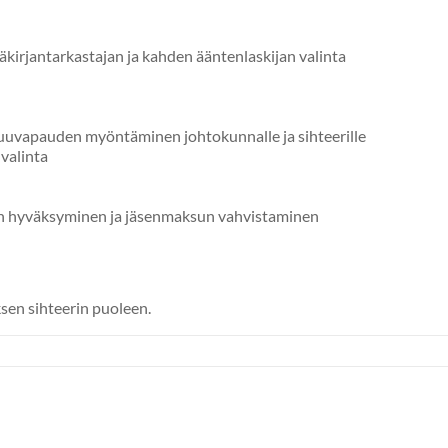
kirjantarkastajan ja kahden ääntenlaskijan valinta
uuvapauden myöntäminen johtokunnalle ja sihteerille
valinta
n hyväksyminen ja jäsenmaksun vahvistaminen
sen sihteerin puoleen.