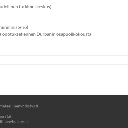
oudellinen tutkimuskeskus)
rainministeriö)
 ja odotukset ennen Durbanin osapuolikokousta
ieteellinenyhdistys.fi
eri (at)
llinenyhdistys.fi