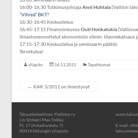
16:00-16:30 Tutkimusjohtaja
Anni Huhtala
(Valtion tal
”Vihreä” BKT?
16:30-16:45 Keskustelua
16:45-17:15 Finanssineuvos
Outi Honkatukia
(Valtiova
Ilmastoneuvottelut ekonomistin silmin: tilannekatsaus
17:15-17:30 Keskustelua ja seminaarin päätös
Tervetuloa!
yllapito
16.11.2011
Tapahtumat
←
KAK 3/2011 on ilmestynyt
Taloustieteellinen Yhdistys ry
www.taloust
c/o Sihteeri Max Toikka
PL 17 (Arkadiankatu 7)
E-mail: sihte
00014 Helsingin yliopisto
taloustietee