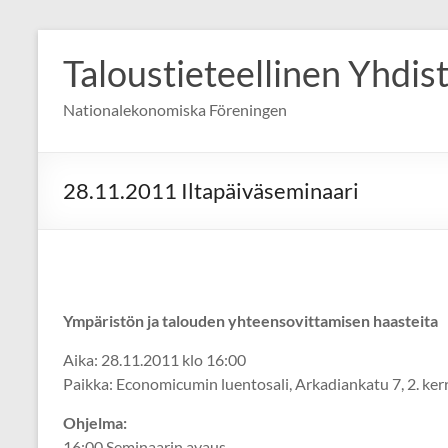
Skip
to
Taloustieteellinen Yhdis
content
Nationalekonomiska Föreningen
28.11.2011 Iltapäiväseminaari
Ympäristön ja talouden yhteensovittamisen haasteita
Aika: 28.11.2011 klo 16:00
Paikka: Economicumin luentosali, Arkadiankatu 7, 2. kerr
Ohjelma:
16:00 Seminaarin avaus