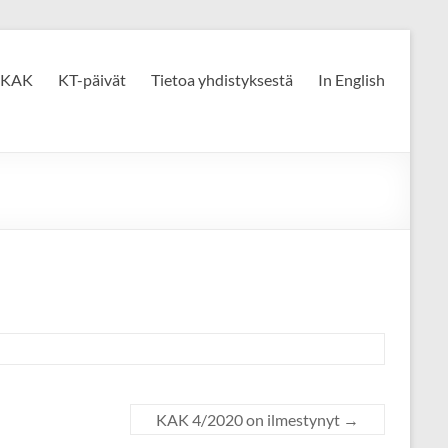
KAK
KT-päivät
Tietoa yhdistyksestä
In English
KAK 4/2020 on ilmestynyt
→