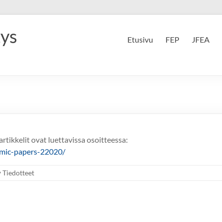
tys
Etusivu
FEP
JFEA
tikkelit ovat luettavissa osoitteessa:
nomic-papers-22020/
Tiedotteet