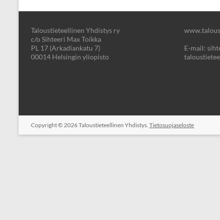
Taloustieteellinen Yhdistys ry
www.taloust
c/o Sihteeri Max Toikka
PL 17 (Arkadiankatu 7)
E-mail: sihte
00014 Helsingin yliopisto
taloustietee
Copyright © 2026
Taloustieteellinen Yhdistys.
Tietosuojaseloste