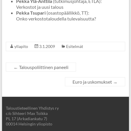
Pekka Ylä-Anttila
(tutkimusjohtaja, ETLA):
Verkostot ja uusi talous
Pekka Tsupari
(osastopäällikkö, TT):
Onko verkostotaloudella tulevaisuutta?
yllapito
3.1.2009
Esitelmät
←
Talouspoliittinen paneeli
Euro ja uskomukset
→
Taloustieteellinen Yhdistys ry
c/o Sihteeri Max Toikka
PL 17 (Arkadiankatu 7)
00014 Helsingin yliopisto