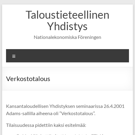
Skip
Taloustieteellinen
to
content
Yhdistys
Nationalekonomiska Föreningen
Valikko
Verkostotalous
Kansantaloudellisen Yhdistyksen seminaarissa 26.4.2001
Adams-sallilla aiheena oli ”Verkostotalous”.
Tilaisuudessa pidettiin kaksi esitelmää: