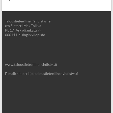
Taloustieteellinen Yhdistys ry
c/o Sihteeri Max Toikka
PL 17 (Arkadiankatu 7)
00014 Helsingin yliopisto
www.taloustieteellinenyhdistys.fi
E-mail: sihteeri (at) taloustieteellinenyhdistys.fi