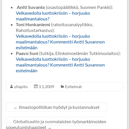
Antti Suvanto
(osastopäällikkö, Suomen Pankki):
Velkavedolla luottokriisiin – horjuuko
maailmantalous?
Toni Honkaniemi
(rahoitusanalyytikko,
Rahoitustarkastus):
Velkavedolla luottokriisiin – horjuuko
maailmantalous? Kommentti Antti Suvannon
esitelmään
Paavo Suni
(tutkija, Elinkeinoelämän Tutkimuslaitos):
Velkavedolla luottokriisiin – horjuuko
maailmantalous? Kommentti Antti Suvannon
esitelmään
yllapito
3.1.2009
Esitelmät
←
Ilmastopolitiikan hyödyt ja kustannukset
Globalisaatio ja suomalaisten työmarkkinoiden
sopeutumishaasteet
→