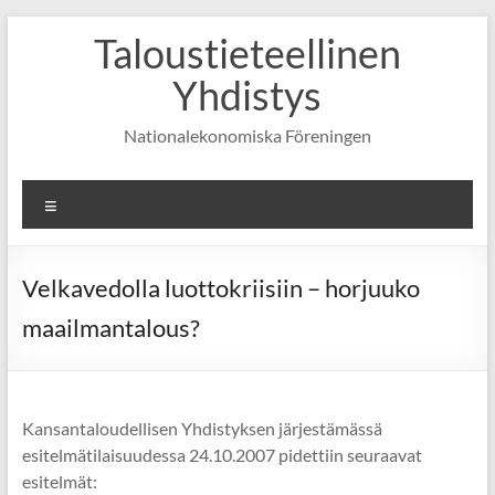
Skip
Taloustieteellinen
to
content
Yhdistys
Nationalekonomiska Föreningen
Valikko
Velkavedolla luottokriisiin – horjuuko
maailmantalous?
Kansantaloudellisen Yhdistyksen järjestämässä
esitelmätilaisuudessa 24.10.2007 pidettiin seuraavat
esitelmät: