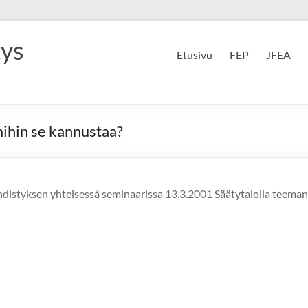
tys
Etusivu
FEP
JFEA
mihin se kannustaa?
hdistyksen yhteisessä seminaarissa 13.3.2001 Säätytalolla teemana