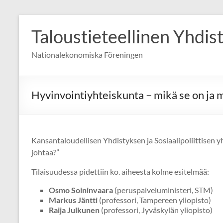
Skip
to
Taloustieteellinen Yhdis
content
Nationalekonomiska Föreningen
Hyvinvointiyhteiskunta – mikä se on ja 
Kansantaloudellisen Yhdistyksen ja Sosiaalipoliittisen y
johtaa?”
Tilaisuudessa pidettiin ko. aiheesta kolme esitelmää:
Osmo Soininvaara
(peruspalveluministeri, STM)
Markus Jäntti
(professori, Tampereen yliopisto)
Raija Julkunen
(professori, Jyväskylän yliopisto)