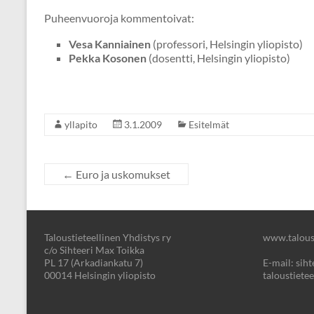
Puheenvuoroja kommentoivat:
Vesa Kanniainen
(professori, Helsingin yliopisto)
Pekka Kosonen
(dosentti, Helsingin yliopisto)
yllapito
3.1.2009
Esitelmät
←
Euro ja uskomukset
Taloustieteellinen Yhdistys ry
www.taloust
c/o Sihteeri Max Toikka
PL 17 (Arkadiankatu 7)
E-mail: sihte
00014 Helsingin yliopisto
taloustietee