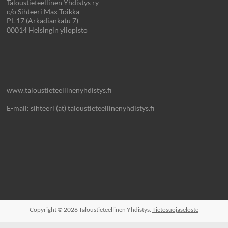
Taloustieteellinen Yhdistys ry
c/o Sihteeri Max Toikka
PL 17 (Arkadiankatu 7)
00014 Helsingin yliopisto
www.taloustieteellinenyhdistys.fi
E-mail: sihteeri (at) taloustieteellinenyhdistys.fi
Copyright © 2026
Taloustieteellinen Yhdistys.
Tietosuojaseloste