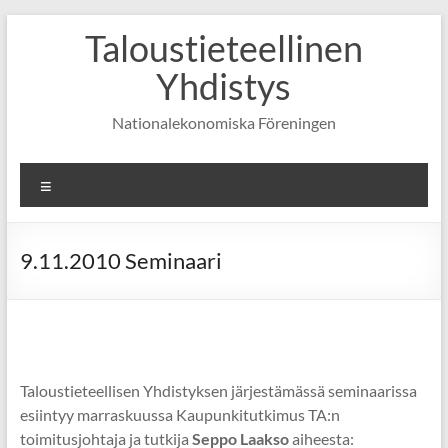
Skip
Taloustieteellinen
to
content
Yhdistys
Nationalekonomiska Föreningen
Valikko
9.11.2010 Seminaari
Taloustieteellisen Yhdistyksen järjestämässä seminaarissa
esiintyy marraskuussa Kaupunkitutkimus TA:n
toimitusjohtaja ja tutkija
Seppo Laakso
aiheesta: