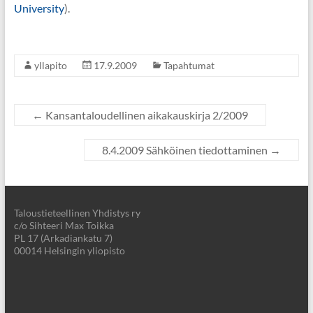
University
).
yllapito
17.9.2009
Tapahtumat
←
Kansantaloudellinen aikakauskirja 2/2009
8.4.2009 Sähköinen tiedottaminen
→
Taloustieteellinen Yhdistys ry
c/o Sihteeri Max Toikka
PL 17 (Arkadiankatu 7)
00014 Helsingin yliopisto