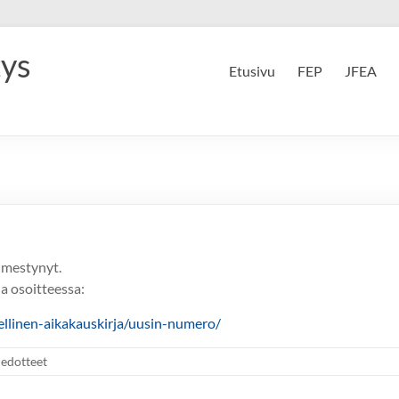
tys
Etusivu
FEP
JFEA
lmestynyt.
la osoitteessa:
ellinen-aikakauskirja/uusin-numero/
iedotteet