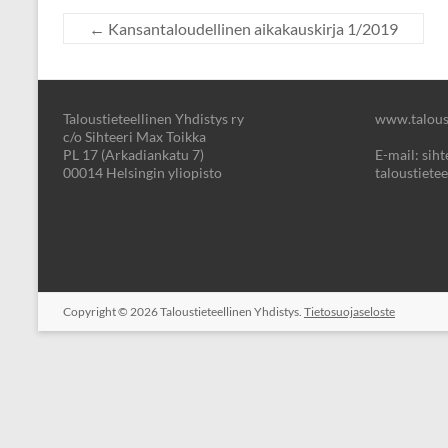
←
Kansantaloudellinen aikakauskirja 1/2019
Taloustieteellinen Yhdistys ry
www.taloust
c/o Sihteeri Max Toikka
PL 17 (Arkadiankatu 7)
E-mail: sihte
00014 Helsingin yliopisto
taloustietee
Copyright © 2026
Taloustieteellinen Yhdistys.
Tietosuojaseloste