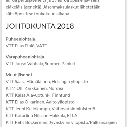
eläkeläisjäseneltä). Jäsenmaksulaskut lähetetään
sähköpostitse toukokuun aikana.
JOHTOKUNTA 2018
Puheenjohtaja
VTT Elias Einiö, VATT
Varapuheenjohtaja
VTT Juuso Vanhala, Suomen Pankki
Muut jäsenet
VTT Saara Hämäläinen, Helsingin yliopisto
KTM Olli Kärkkäinen, Nordea
KTT Kaisa Alavuotunki, Finnfund
KTT Elias Oikarinen, Aalto yliopisto
KTT Jenni Kellokumpu, Valtiovarainministeriö
KTT Katariina Nilsson Hakkala, ETLA
KTT Petri Böckerman, Jyväskylän yliopisto/Palkansaajien