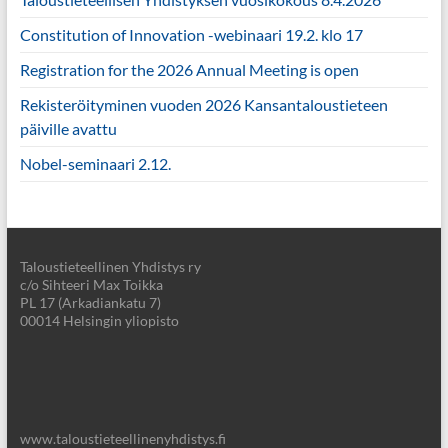
Constitution of Innovation -webinaari 19.2. klo 17
Registration for the 2026 Annual Meeting is open
Rekisteröityminen vuoden 2026 Kansantaloustieteen
päiville avattu
Nobel-seminaari 2.12.
Taloustieteellinen Yhdistys ry
c/o Sihteeri Max Toikka
PL 17 (Arkadiankatu 7)
00014 Helsingin yliopisto
www.taloustieteellinenyhdistys.fi