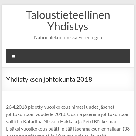
Skip
Taloustieteellinen
to
content
Yhdistys
Nationalekonomiska Föreningen
Valikko
Yhdistyksen johtokunta 2018
26.4.2018 pidetty vuosikokous nimesi uudet jäsenet
johtokuntaan vuodelle 2018. Uusina jäseninä johtokuntaan
valittiin Katariina Nilsson Hakkala ja Petri Böckerman.
Lisäksi vuosikokous päätti pitää jäsenmaksun ennallaan (38
euroa perusjäseneltä ja 19 euroa opiskelija- sekä