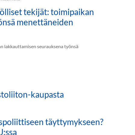
lliset tekijät: toimipaikan
yönsä menettäneiden
ikan lakkauttamisen seurauksena työnsä
oliiton-kaupasta
uspoliittiseen täyttymykseen?
U:ssa