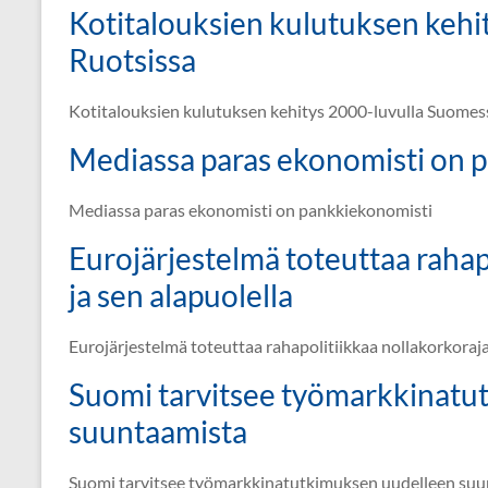
Kotitalouksien kulutuksen kehi
Ruotsissa
Kotitalouksien kulutuksen kehitys 2000-luvulla Suomess
Mediassa paras ekonomisti on 
Mediassa paras ekonomisti on pankkiekonomisti
Eurojärjestelmä toteuttaa rahapo
ja sen alapuolella
Eurojärjestelmä toteuttaa rahapolitiikkaa nollakorkorajal
Suomi tarvitsee työmarkkinatu
suuntaamista
Suomi tarvitsee työmarkkinatutkimuksen uudelleen su