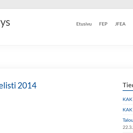
tys
Etusivu
FEP
JFEA
elisti 2014
Tie
KAK 
KAK 
Talo
22.3