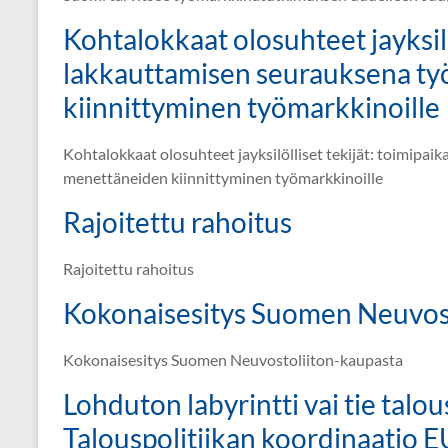
Kohtalokkaat olosuhteet jayksilö
lakkauttamisen seurauksena t
kiinnittyminen työmarkkinoille
Kohtalokkaat olosuhteet jayksilölliset tekijät: toimipa
menettäneiden kiinnittyminen työmarkkinoille
Rajoitettu rahoitus
Rajoitettu rahoitus
Kokonaisesitys Suomen Neuvost
Kokonaisesitys Suomen Neuvostoliiton-kaupasta
Lohduton labyrintti vai tie talo
Talouspolitiikan koordinaatio E