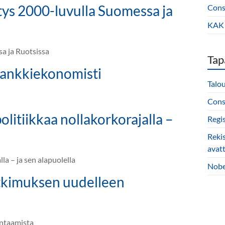
tys 2000-luvulla Suomessa ja
Const
KAK 
a ja Ruotsissa
Tap
pankkiekonomisti
Talo
Const
litiikkaa nollakorkorajalla –
Regi
Reki
avat
la – ja sen alapuolella
Nobe
tkimuksen uudelleen
untaamista