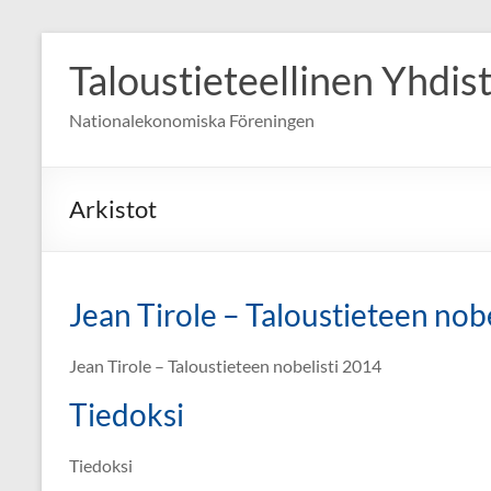
Skip
to
Taloustieteellinen Yhdis
content
Nationalekonomiska Föreningen
Arkistot
Jean Tirole – Taloustieteen nob
Jean Tirole – Taloustieteen nobelisti 2014
Tiedoksi
Tiedoksi