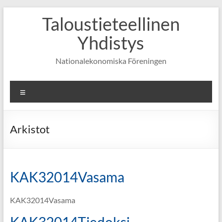
Skip
Taloustieteellinen
to
content
Yhdistys
Nationalekonomiska Föreningen
Valikko
Arkistot
KAK32014Vasama
KAK32014Vasama