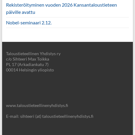
Rekisteröityminen vuoden 2026 Kansantaloustieteen
päiville avattu
Nobel-seminaari 2.12.
Taloustieteellinen Yhdistys ry
c/o Sihteeri Max Toikka
PL 17 (Arkadiankatu 7)
00014 Helsingin yliopisto
www.taloustieteellinenyhdistys.fi
E-mail: sihteeri (at) taloustieteellinenyhdistys.fi