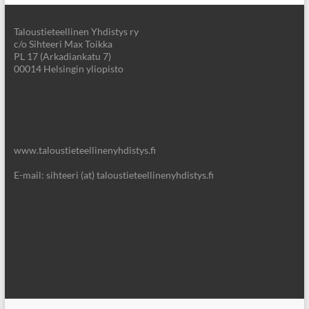
Taloustieteellinen Yhdistys ry
c/o Sihteeri Max Toikka
PL 17 (Arkadiankatu 7)
00014 Helsingin yliopisto
www.taloustieteellinenyhdistys.fi
E-mail: sihteeri (at) taloustieteellinenyhdistys.fi