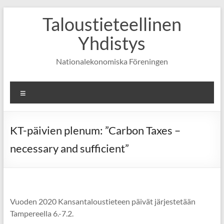
Skip
Taloustieteellinen
to
content
Yhdistys
Nationalekonomiska Föreningen
Valikko
KT-päivien plenum: ”Carbon Taxes –
necessary and sufficient”
Vuoden 2020 Kansantaloustieteen päivät järjestetään
Tampereella 6.-7.2.