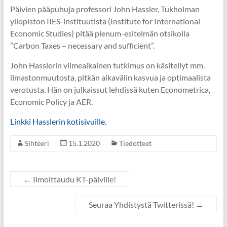
Päivien pääpuhuja professori John Hassler, Tukholman
yliopiston IIES-instituutista (Institute for International
Economic Studies) pitää plenum-esitelmän otsikolla
”Carbon Taxes – necessary and sufficient”.
John Hasslerin viimeaikainen tutkimus on käsitellyt mm.
ilmastonmuutosta, pitkän aikavälin kasvua ja optimaalista
verotusta. Hän on julkaissut lehdissä kuten Econometrica,
Economic Policy ja AER.
Linkki Hasslerin kotisivuille.
Sihteeri
15.1.2020
Tiedotteet
←
Ilmoittaudu KT-päiville!
Seuraa Yhdistystä Twitterissä!
→