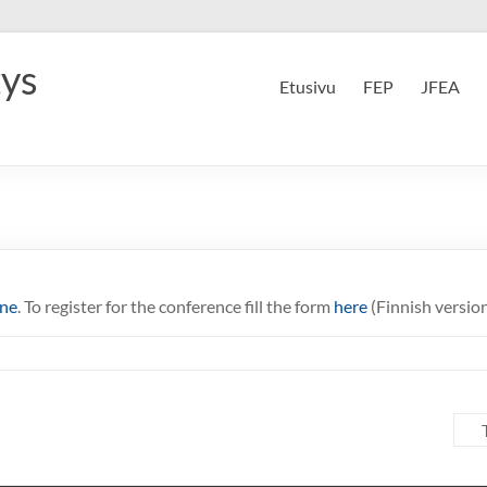
tys
Etusivu
FEP
JFEA
ine
. To register for the conference fill the form
here
(Finnish versio