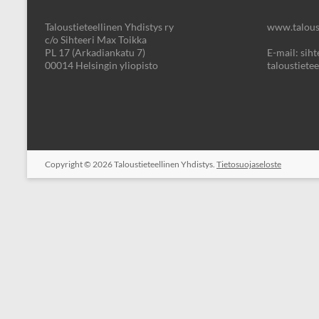
Taloustieteellinen Yhdistys ry
www.taloust
c/o Sihteeri Max Toikka
PL 17 (Arkadiankatu 7)
E-mail: sihte
00014 Helsingin yliopisto
taloustietee
Copyright © 2026
Taloustieteellinen Yhdistys.
Tietosuojaseloste