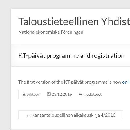
Skip
to
Taloustieteellinen Yhdis
content
Nationalekonomiska Föreningen
KT-päivät programme and registration
The first version of the KT-päivät programme is now
onl
Sihteeri
23.12.2016
Tiedotteet
←
Kansantaloudellinen aikakauskirja 4/2016