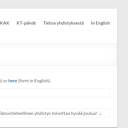
KAK
KT-päivät
Tietoa yhdistyksestä
In English
n) or
here
(form in English).
Taloustieteellinen yhdistys toivottaa hyvää joulua!
→