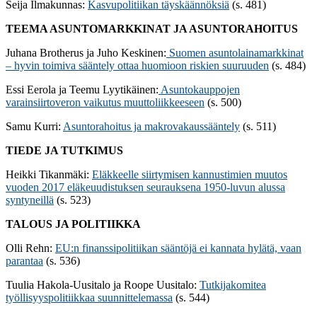
Seija Ilmakunnas:
Kasvupolitiikan täyskäännöksiä
(s. 481)
TEEMA ASUNTOMARKKINAT JA ASUNTORAHOITUS
Juhana Brotherus ja Juho Keskinen:
Suomen asuntolainamarkkinat
– hyvin toimiva sääntely ottaa huomioon riskien suuruuden
(s. 484)
Essi Eerola ja Teemu Lyytikäinen:
Asuntokauppojen
varainsiirtoveron vaikutus muuttoliikkeeseen
(s. 500)
Samu Kurri:
Asuntorahoitus ja makrovakaussääntely
(s. 511)
TIEDE JA TUTKIMUS
Heikki Tikanmäki:
Eläkkeelle siirtymisen kannustimien muutos
vuoden 2017 eläkeuudistuksen seurauksena 1950-luvun alussa
syntyneillä
(s. 523)
TALOUS JA POLITIIKKA
Olli Rehn:
EU:n finanssipolitiikan sääntöjä ei kannata hylätä, vaan
parantaa
(s. 536)
Tuulia Hakola-Uusitalo ja Roope Uusitalo:
Tutkijakomitea
työllisyyspolitiikkaa suunnittelemassa
(s. 544)