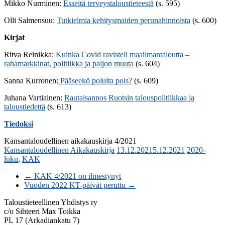
Mikko Nurminen:
Esseitä terveystaloustieteestä
(s. 595)
Olli Salmensuu:
Tutkielmia kehitysmaiden perunahinnoista
(s. 600)
Kirjat
Ritva Reinikka:
Kuinka Covid ravisteli maailmantaloutta –
rahamarkkinat, politiikka ja paljon muuta
(s. 604)
Sanna Kurronen:
Pääseekö polulta pois?
(s. 609)
Juhana Vartiainen:
Rautaisannos Ruotsin talouspolitiikkaa ja
taloustiedettä
(s. 613)
Tiedoksi
Kansantaloudellinen aikakauskirja 4/2021
Kansantaloudellinen Aikakauskirja
13.12.2021
5.12.2021
2020-
luku
,
KAK
←
KAK 4/2021 on ilmestynyt
Vuoden 2022 KT-päivät peruttu
→
Taloustieteellinen Yhdistys ry
c/o Sihteeri Max Toikka
PL 17 (Arkadiankatu 7)