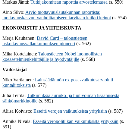
Markus Jäntti:
Tutkijakomitean raporttia arvostelemassa
(s. 550)
Aino Silvo:
Arvio tuottavuuslautakunnan raportista:
tuottavuuskasvun vauhdittamiseen tarvitaan kaikki keinot
(s. 554)
EKONOMISTIT JA YHTEISKUNTA
Merja Kauhanen:
David Card – taloustieteen
uskottavuusvallankumouksen pioneeri
(s. 562)
Mika Kortelainen:
Taloustieteen Nobel luonnollisten
koeasetelmienkehittäjille ja hyödyntäjille
(s. 568)
Väitöskirjat
Niko Vartiainen:
Lainsäädännön ex post -vaikutusarviointi
kuntaliitoksista
(s. 577)
Juha Teirilä:
Tutkimuksia aurinko- ja tuulivoiman lisäämisestä
sähkömarkkinoille
(s. 582)
Aliisa Koivisto:
Esseitä verojen vaikutuksista yrityksiin
(s. 587)
Annika Nivala:
Esseitä veropolitiikan vaikutuksista yrityksiin
(s.
591)