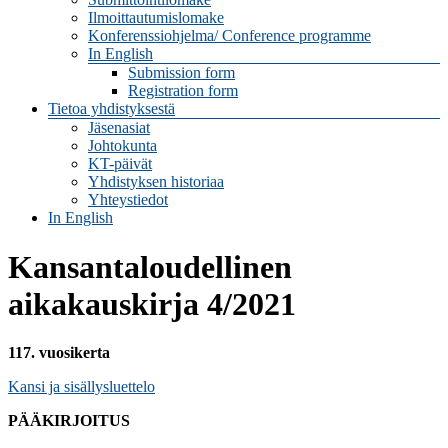
Ilmoittautumislomake
Konferenssiohjelma/ Conference programme
In English
Submission form
Registration form
Tietoa yhdistyksestä
Jäsenasiat
Johtokunta
KT-päivät
Yhdistyksen historiaa
Yhteystiedot
In English
Kansantaloudellinen
aikakauskirja 4/2021
117. vuosikerta
Kansi ja sisällysluettelo
PÄÄKIRJOITUS