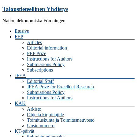
Skip
Taloustieteellinen Yhdistys
to
content
Nationalekonomiska Föreningen
Valikko
Etusivu
FEP
Articles
Editorial information
FEP Prize
Instructions for Authors
Submissions Policy
Subscriptions
JFEA
Editorial Staff
JFEA Prize for Excellent Research
Submissions Policy
Instructions for Authors
KAK
Arkisto
Ohjeita kirjoittajille
Toimituskunta ja Toimitusneuvosto
Uusin numero
KT-päivät
Submittointilomake