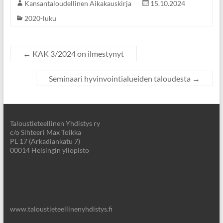
Kansantaloudellinen Aikakauskirja
15.10.2024
2020-luku
←
KAK 3/2024 on ilmestynyt
Seminaari hyvinvointialueiden taloudesta
→
Taloustieteellinen Yhdistys ry
c/o Sihteeri Max Toikka
PL 17 (Arkadiankatu 7)
00014 Helsingin yliopisto
www.taloustieteellinenyhdistys.fi