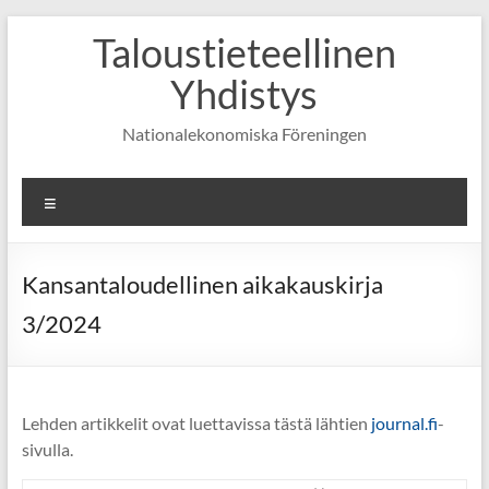
Skip
Taloustieteellinen
to
content
Yhdistys
Nationalekonomiska Föreningen
Valikko
Kansantaloudellinen aikakauskirja
3/2024
Lehden artikkelit ovat luettavissa tästä lähtien
journal.fi
-
sivulla.