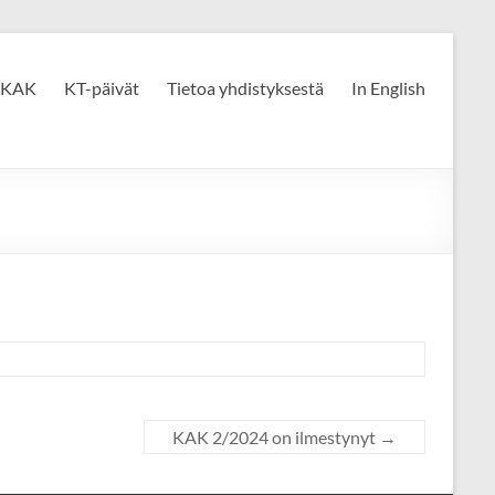
KAK
KT-päivät
Tietoa yhdistyksestä
In English
KAK 2/2024 on ilmestynyt
→