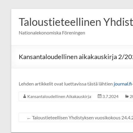
Skip
to
Taloustieteellinen Yhdis
content
Nationalekonomiska Föreningen
Kansantaloudellinen aikakauskirja 2/2
Lehden artikkelit ovat luettavissa tästä lähtien
journal.fi
Kansantaloudellinen Aikakauskirja
3.7.2024
2
←
Taloustieteellisen Yhdistyksen vuosikokous 24.4