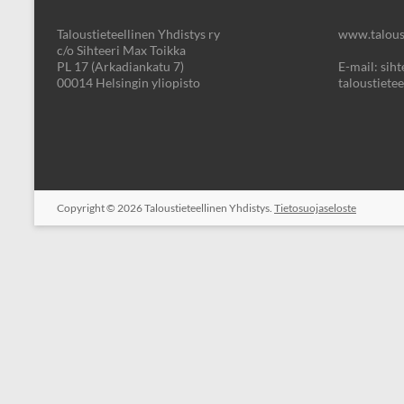
Taloustieteellinen Yhdistys ry
www.taloust
c/o Sihteeri Max Toikka
PL 17 (Arkadiankatu 7)
E-mail: sihte
00014 Helsingin yliopisto
taloustietee
Copyright © 2026
Taloustieteellinen Yhdistys.
Tietosuojaseloste