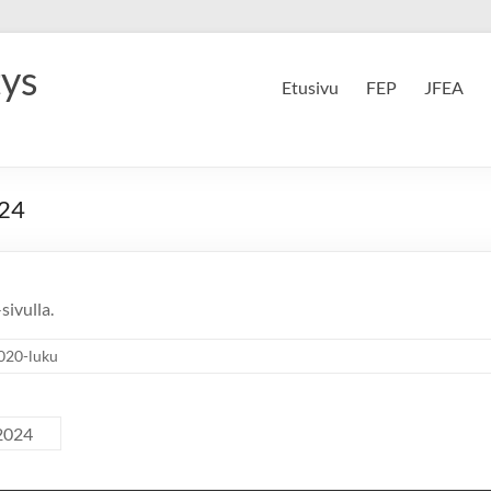
tys
Etusivu
FEP
JFEA
024
-sivulla.
020-luku
.2024