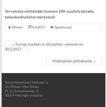
Tervetuloa viettämään Suomen 100-vuotista taivalta
talouskeskustelun merkeissä!
Sihteeri
6.4.2017
Tapahtumat
←
Energy markets in disruption -seminar on
30.5.2017
Yhdistyksen johtokunta
→
Taloustieteellinen Yhdistys ry
c/o Sihteeri Max Toikka
PL 17 (Arkadiankatu 7)
00014 Helsingin yliopisto