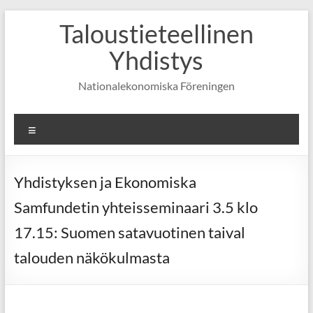
Skip
Taloustieteellinen
to
content
Yhdistys
Nationalekonomiska Föreningen
Valikko
Yhdistyksen ja Ekonomiska
Samfundetin yhteisseminaari 3.5 klo
17.15: Suomen satavuotinen taival
talouden näkökulmasta