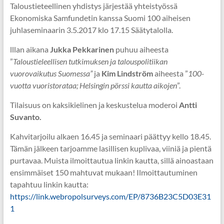
Taloustieteellinen yhdistys järjestää yhteistyössä
Ekonomiska Samfundetin kanssa Suomi 100 aiheisen
juhlaseminaarin 3.5.2017 klo 17.15 Säätytalolla.
lllan aikana
Jukka Pekkarinen
puhuu aiheesta
”
Taloustieleellisen tutkimuksen ja talouspolitiikan
vuorovaikutus Suomessa”
ja
Kim Lindström
aiheesta ”
100-
vuotta vuoristorataa; Helsingin pörssi kautta aikojen
”.
Tilaisuus on kaksikielinen ja keskustelua moderoi
Antti
Suvanto.
Kahvitarjoilu alkaen 16.45 ja seminaari päättyy kello 18.45.
Tämän jälkeen tarjoamme lasillisen kuplivaa, viiniä ja pientä
purtavaa. Muista ilmoittautua linkin kautta, sillä ainoastaan
ensimmäiset 150 mahtuvat mukaan! Ilmoittautuminen
tapahtuu linkin kautta:
https://link.webropolsurveys.com/EP/8736B23C5D03E31
1