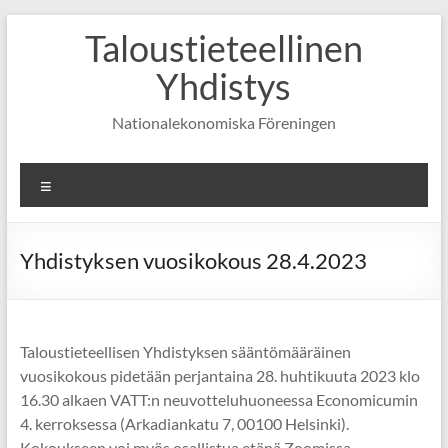
Skip
Taloustieteellinen
to
content
Yhdistys
Nationalekonomiska Föreningen
Valikko
Yhdistyksen vuosikokous 28.4.2023
Taloustieteellisen Yhdistyksen sääntömääräinen
vuosikokous pidetään perjantaina 28. huhtikuuta 2023 klo
16.30 alkaen VATT:n neuvotteluhuoneessa Economicumin
4. kerroksessa (Arkadiankatu 7, 00100 Helsinki).
Kokoukseen voi myös osallistua etänä Zoomissa.