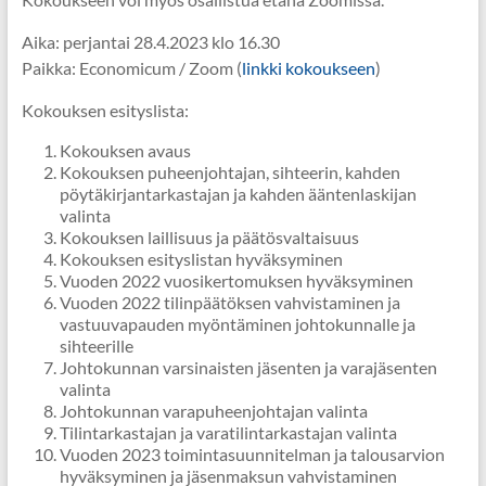
Aika: perjantai 28.4.2023 klo 16.30
Paikka: Economicum / Zoom (
linkki kokoukseen
)
Kokouksen esityslista:
Kokouksen avaus
Kokouksen puheenjohtajan, sihteerin, kahden
pöytäkirjantarkastajan ja kahden ääntenlaskijan
valinta
Kokouksen laillisuus ja päätösvaltaisuus
Kokouksen esityslistan hyväksyminen
Vuoden 2022 vuosikertomuksen hyväksyminen
Vuoden 2022 tilinpäätöksen vahvistaminen ja
vastuuvapauden myöntäminen johtokunnalle ja
sihteerille
Johtokunnan varsinaisten jäsenten ja varajäsenten
valinta
Johtokunnan varapuheenjohtajan valinta
Tilintarkastajan ja varatilintarkastajan valinta
Vuoden 2023 toimintasuunnitelman ja talousarvion
hyväksyminen ja jäsenmaksun vahvistaminen