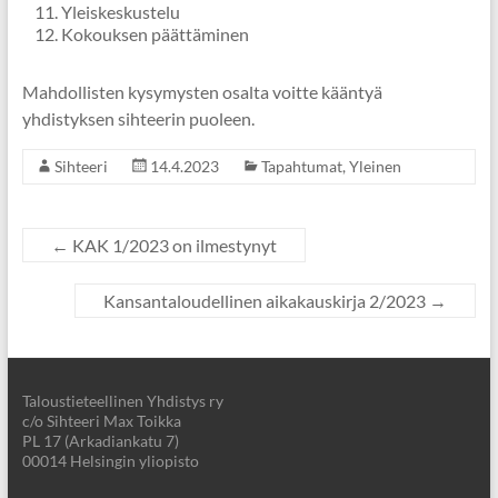
Yleiskeskustelu
Kokouksen päättäminen
Mahdollisten kysymysten osalta voitte kääntyä
yhdistyksen sihteerin puoleen.
Sihteeri
14.4.2023
Tapahtumat
,
Yleinen
←
KAK 1/2023 on ilmestynyt
Kansantaloudellinen aikakauskirja 2/2023
→
Taloustieteellinen Yhdistys ry
c/o Sihteeri Max Toikka
PL 17 (Arkadiankatu 7)
00014 Helsingin yliopisto