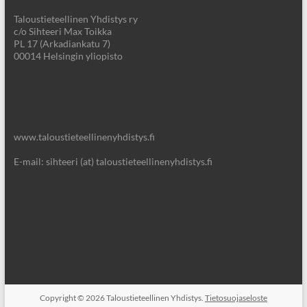
Taloustieteellinen Yhdistys ry
c/o Sihteeri Max Toikka
PL 17 (Arkadiankatu 7)
00014 Helsingin yliopisto
www.taloustieteellinenyhdistys.fi
E-mail: sihteeri (at) taloustieteellinenyhdistys.fi
Copyright © 2026
Taloustieteellinen Yhdistys.
Tietosuojaseloste