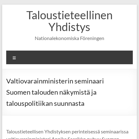
Skip
Taloustieteellinen
to
content
Yhdistys
Nationalekonomiska Föreningen
Valikko
Valtiovarainministerin seminaari
Suomen talouden näkymistä ja
talouspolitiikan suunnasta
Taloustieteellisen Yhdistyksen perinteisessä seminaarissa
valtiovarainministeri Annika Saarikko puhuu Suomen