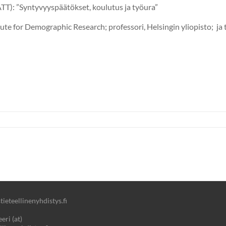
TT): ”Syntyvyyspäätökset, koulutus ja työura”
te for Demographic Research; professori, Helsingin yliopisto; ja 
ieteellinenyhdistys.fi
eri (at)