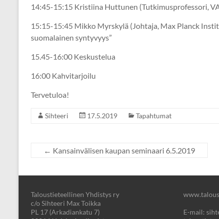
14:45-15:15 Kristiina Huttunen (Tutkimusprofessori, VA
15:15-15:45 Mikko Myrskylä (Johtaja, Max Planck Institu
suomalainen syntyvyys”
15.45-16:00 Keskustelua
16:00 Kahvitarjoilu
Tervetuloa!
Sihteeri
17.5.2019
Tapahtumat
←
Kansainvälisen kaupan seminaari 6.5.2019
Taloustieteellinen Yhdistys ry
www.taloust
c/o Sihteeri Max Toikka
PL 17 (Arkadiankatu 7)
E-mail: sihte