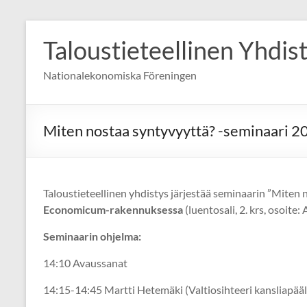
Skip
to
Taloustieteellinen Yhdis
content
Nationalekonomiska Föreningen
Miten nostaa syntyvyyttä? -seminaari 2
Taloustieteellinen yhdistys järjestää seminaarin ”Miten
Economicum-rakennuksessa
(luentosali, 2. krs, osoite:
Seminaarin ohjelma:
14:10 Avaussanat
14:15-14:45 Martti Hetemäki (Valtiosihteeri kansliapääll