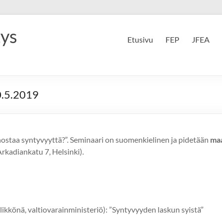
tys
Etusivu
FEP
JFEA
0.5.2019
 nostaa syntyvyyttä?”. Seminaari on suomenkielinen ja pidetään
maa
 Arkadiankatu 7, Helsinki).
ikkönä, valtiovarainministeriö): ”Syntyvyyden laskun syistä”