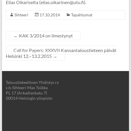
Elias Oikariselta (elias.oikarinen@utu.fi).
Sihteeri
17.10.2014
Tapahtumat
←
KAK 3/2014 on ilmestynyt
Call for Papers: XXXVII Kansantaloustieteen päivät
Helsinki 12.–13.2.2015
→
Taloustieteellinen Yhdistys ry
c/o Sihteeri Max Toikka
PL 17 (Arkadiankatu 7)
00014 Helsingin yliopisto