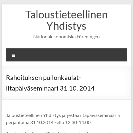
Skip
Taloustieteellinen
to
content
Yhdistys
Nationalekonomiska Föreningen
Valikko
Rahoituksen pullonkaulat-
iltapäiväseminaari 31.10. 2014
Taloustieteellinen Yhdistys järjestää iltapäiväseminaarin
perjantaina 31.10.2014 kello 12:30-14:00.