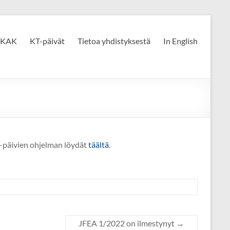
KAK
KT-päivät
Tietoa yhdistyksestä
In English
KT-päivien ohjelman löydät
täältä
.
JFEA 1/2022 on ilmestynyt
→