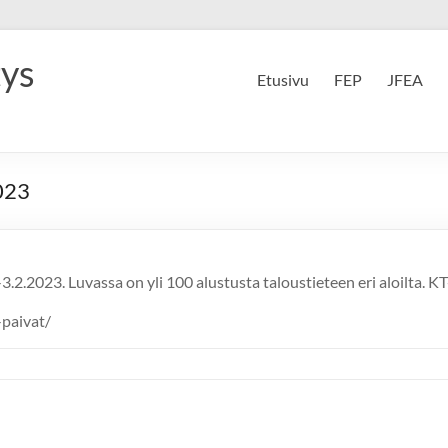
tys
Etusivu
FEP
JFEA
2023
3.2.2023. Luvassa on yli 100 alustusta taloustieteen eri aloilta. 
-paivat/