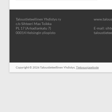
Taloustieteellinen Yhdistys ry
www.taloust
c/o Sihteeri Max Toikka
PL 17 (Arkadiankatu 7)
E-mail: sihte
00014 Helsingin yliopisto
taloustietee
Copyright © 2026
Taloustieteellinen Yhdistys.
Tietosuojaseloste