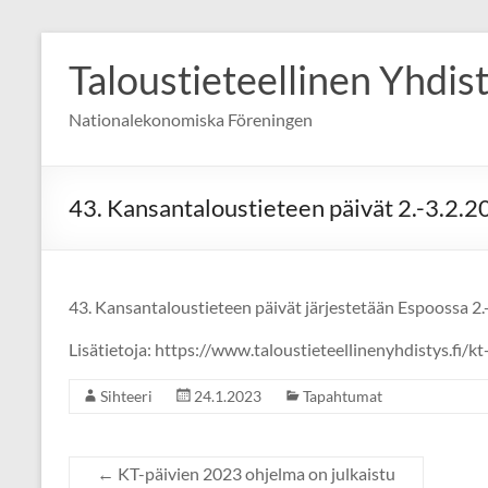
Skip
to
Taloustieteellinen Yhdis
content
Nationalekonomiska Föreningen
43. Kansantaloustieteen päivät 2.-3.2.
43. Kansantaloustieteen päivät järjestetään Espoossa 2.-
Lisätietoja: https://www.taloustieteellinenyhdistys.fi/kt
Sihteeri
24.1.2023
Tapahtumat
←
KT-päivien 2023 ohjelma on julkaistu