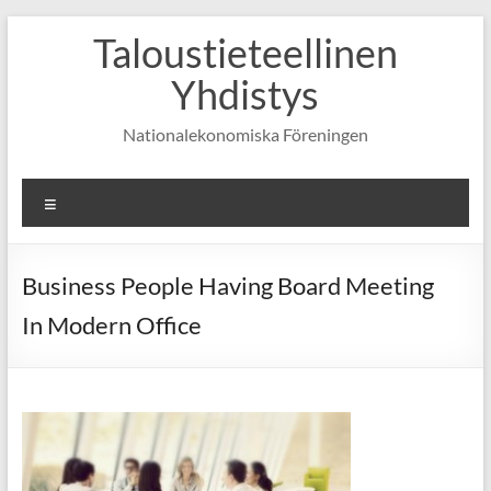
Skip
Taloustieteellinen
to
content
Yhdistys
Nationalekonomiska Föreningen
Valikko
Business People Having Board Meeting
In Modern Office