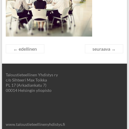
← edellinen
seuraava →
Taloustieteellinen Yhdistys ry
c/o Sihteeri Max Toikka
PL 17 (Arkadiankatu 7)
00014 Helsingin yliopisto
www.taloustieteellinenyhdistys.fi