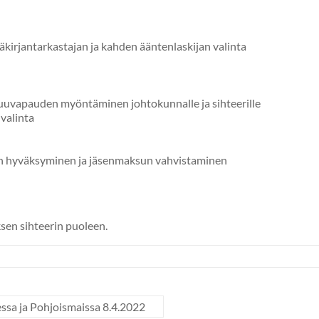
kirjantarkastajan ja kahden ääntenlaskijan valinta
uuvapauden myöntäminen johtokunnalle ja sihteerille
valinta
n hyväksyminen ja jäsenmaksun vahvistaminen
sen sihteerin puoleen.
sa ja Pohjoismaissa 8.4.2022