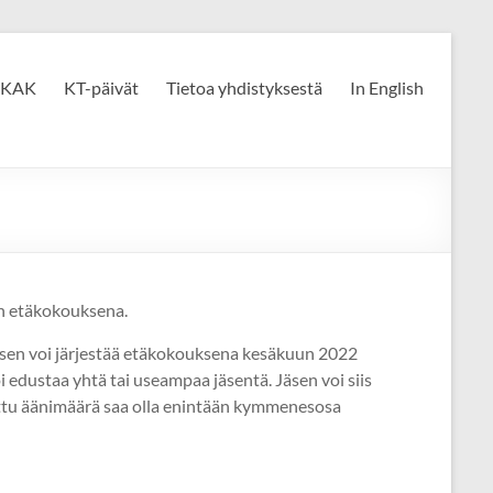
KAK
KT-päivät
Tietoa yhdistyksestä
In English
en etäkokouksena.
sen voi järjestää etäkokouksena kesäkuun 2022
 edustaa yhtä tai useampaa jäsentä. Jäsen voi siis
ttu äänimäärä saa olla enintään kymmenesosa