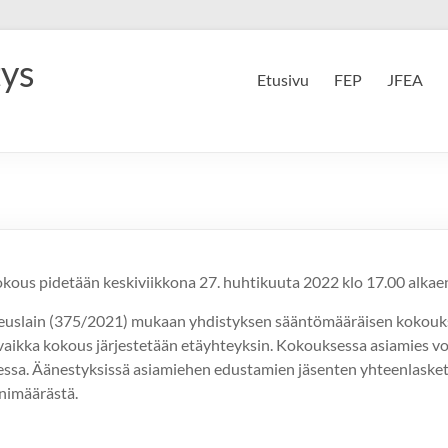
tys
Etusivu
FEP
JFEA
okous pidetään keskiviikkona 27. huhtikuuta 2022 klo 17.00 alka
keuslain (375/2021) mukaan yhdistyksen sääntömääräisen kokouk
vaikka kokous järjestetään etäyhteyksin. Kokouksessa asiamies voi
essa. Äänestyksissä asiamiehen edustamien jäsenten yhteenlaske
nimäärästä.