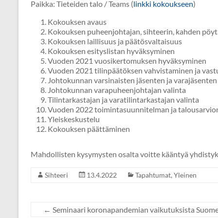
Paikka: Tieteiden talo / Teams (
linkki kokoukseen
)
Kokouksen avaus
Kokouksen puheenjohtajan, sihteerin, kahden pöytä
Kokouksen laillisuus ja päätösvaltaisuus
Kokouksen esityslistan hyväksyminen
Vuoden 2021 vuosikertomuksen hyväksyminen
Vuoden 2021 tilinpäätöksen vahvistaminen ja vast
Johtokunnan varsinaisten jäsenten ja varajäsenten 
Johtokunnan varapuheenjohtajan valinta
Tilintarkastajan ja varatilintarkastajan valinta
Vuoden 2022 toimintasuunnitelman ja talousarvio
Yleiskeskustelu
Kokouksen päättäminen
Mahdollisten kysymysten osalta voitte kääntyä yhdistyk
Sihteeri
13.4.2022
Tapahtumat
,
Yleinen
←
Seminaari koronapandemian vaikutuksista Suomes