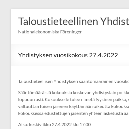
Skip
to
Taloustieteellinen Yhdis
content
Nationalekonomiska Föreningen
Yhdistyksen vuosikokous 27.4.2022
Taloustieteellisen Yhdistyksen sääntömääräinen vuosik
Sääntömääräisiä kokouksia koskevan yhdistyslain poik
loppuun asti. Kokoukselle tulee nimetä fyysinen paikka, 
valtuuttaa toisen jäsenen käyttämään oikeutta kokouks
kokouksessa edustettujen jäsenten yhteenlasketusta ää
Aika: keskiviikko 27.4.2022 klo 17.00