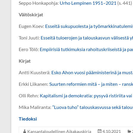
Seppo Honkapohja:
Urho Lempinen 1951–2021
(s. 441)
Väitöskirjat
Eugen Koev:
Esseitä sukupuolesta ja työmarkkinatulemi
Toni Juuti:
Esseitä tuloerojen ja talouskasvun välisestä 
Eero Tölö:
Empiirisiä tutkimuksia rahoituskriiseistä ja pa
Kirjat
Antti Kuusterä:
Esko Ahon vuosi pääministerinä ja must
Erkki Liikanen:
Suurten reformien mitä – ja miten – rans
Olli Rehn:
Kapitalismi ja demokratia: pysyvä ristiriita va
Mika Maliranta:
”Luova tuho” talouskasvussa sekä talo
Tiedoksi
Kansantaloudellinen Aikakauskirja
4.10.2021