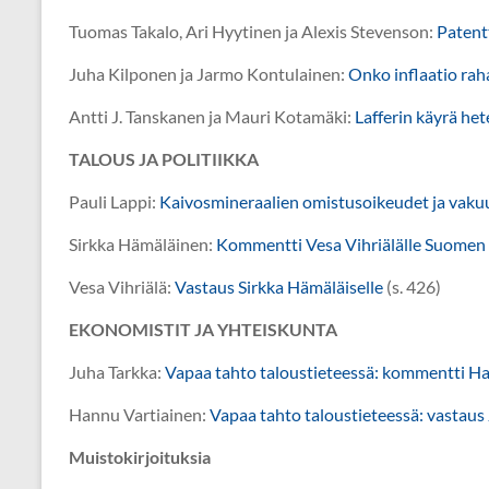
Tuomas Takalo, Ari Hyytinen ja Alexis Stevenson:
Patentt
Juha Kilponen ja Jarmo Kontulainen:
Onko inflaatio raha
Antti J. Tanskanen ja Mauri Kotamäki:
Lafferin käyrä het
TALOUS JA POLITIIKKA
Pauli Lappi:
Kaivosmineraalien omistusoikeudet ja vakuu
Sirkka Hämäläinen:
Kommentti Vesa Vihriälälle Suomen 
Vesa Vihriälä:
Vastaus Sirkka Hämäläiselle
(s. 426)
EKONOMISTIT JA YHTEISKUNTA
Juha Tarkka:
Vapaa tahto taloustieteessä: kommentti Ha
Hannu Vartiainen:
Vapaa tahto taloustieteessä: vastaus 
Muistokirjoituksia