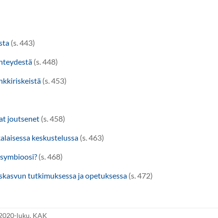
sta
(s. 443)
yhteydestä
(s. 448)
nkkiriskeistä
(s. 453)
at joutsenet
(s. 458)
kalaisessa keskustelussa
(s. 463)
i symbioosi?
(s. 468)
uskasvun tutkimuksessa ja opetuksessa
(s. 472)
2020-luku
,
KAK