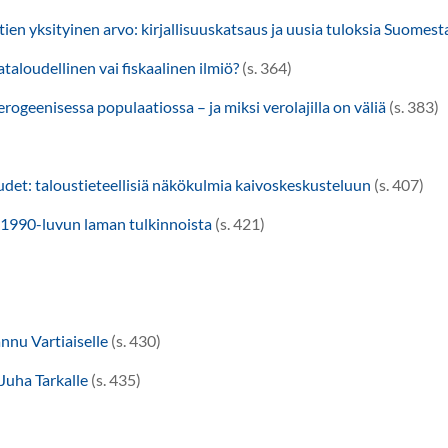
ien yksityinen arvo: kirjallisuuskatsaus ja uusia tuloksia Suomest
taloudellinen vai fiskaalinen ilmiö?
(s. 364)
erogeenisessa populaatiossa – ja miksi verolajilla on väliä
(s. 383)
det: taloustieteellisiä näkökulmia kaivoskeskusteluun
(s. 407)
1990-luvun laman tulkinnoista
(s. 421)
nnu Vartiaiselle
(s. 430)
Juha Tarkalle
(s. 435)