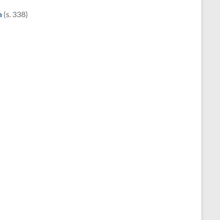
a
(s. 338)