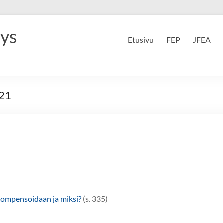
tys
Etusivu
FEP
JFEA
021
 kompensoidaan ja miksi?
(s. 335)