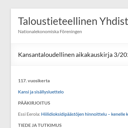
Skip
to
Taloustieteellinen Yhdis
content
Nationalekonomiska Föreningen
Kansantaloudellinen aikakauskirja 3/2
117. vuosikerta
Kansi ja sisällysluettelo
PÄÄKIRJOITUS
Essi Eerola:
Hiilidioksidipäästöjen hinnoittelu – kenelle
TIEDE JA TUTKIMUS