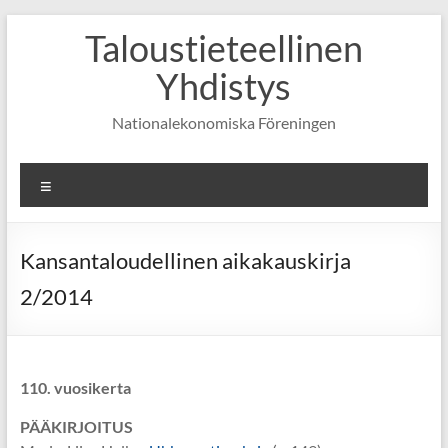
Skip
Taloustieteellinen
to
content
Yhdistys
Nationalekonomiska Föreningen
Valikko
Kansantaloudellinen aikakauskirja
2/2014
110. vuosikerta
PÄÄKIRJOITUS