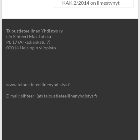
KAK 2/2014 on ilmestynyt
→
Taloustieteellinen Yhdistys ry
c/o Sihteeri Max Toikka
PL 17 (Arkadiankatu 7)
00014 Helsingin yliopisto
www.taloustieteellinenyhdistys.fi
E-mail: sihteeri (at) taloustieteellinenyhdistys.fi