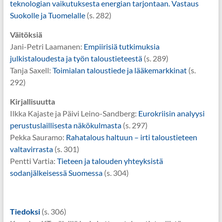
teknologian vaikutuksesta energian tarjontaan. Vastaus
Suokolle ja Tuomelalle
(s. 282)
Väitöksiä
Jani-Petri Laamanen:
Empiirisiä tutkimuksia
julkistaloudesta ja työn taloustieteestä
(s. 289)
Tanja Saxell:
Toimialan taloustiede ja lääkemarkkinat
(s.
292)
Kirjallisuutta
Ilkka Kajaste ja Päivi Leino-Sandberg:
Eurokriisin analyysi
perustuslaillisesta näkökulmasta
(s. 297)
Pekka Sauramo:
Rahatalous haltuun – irti taloustieteen
valtavirrasta
(s. 301)
Pentti Vartia:
Tieteen ja talouden yhteyksistä
sodanjälkeisessä Suomessa
(s. 304)
Tiedoksi
(s. 306)