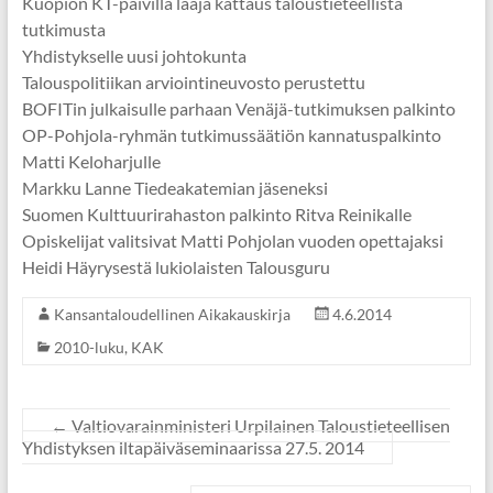
Kuopion KT-päivillä laaja kattaus taloustieteellistä
tutkimusta
Yhdistykselle uusi johtokunta
Talouspolitiikan arviointineuvosto perustettu
BOFITin julkaisulle parhaan Venäjä-tutkimuksen palkinto
OP-Pohjola-ryhmän tutkimussäätiön kannatuspalkinto
Matti Keloharjulle
Markku Lanne Tiedeakatemian jäseneksi
Suomen Kulttuurirahaston palkinto Ritva Reinikalle
Opiskelijat valitsivat Matti Pohjolan vuoden opettajaksi
Heidi Häyrysestä lukiolaisten Talousguru
Kansantaloudellinen Aikakauskirja
4.6.2014
2010-luku
,
KAK
←
Valtiovarainministeri Urpilainen Taloustieteellisen
Yhdistyksen iltapäiväseminaarissa 27.5. 2014