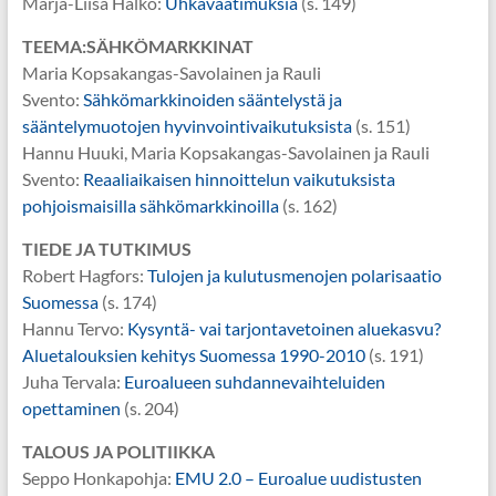
Marja-Liisa Halko:
Uhkavaatimuksia
(s. 149)
TEEMA:SÄHKÖMARKKINAT
Maria Kopsakangas-Savolainen ja Rauli
Svento:
Sähkömarkkinoiden sääntelystä ja
sääntelymuotojen hyvinvointivaikutuksista
(s. 151)
Hannu Huuki, Maria Kopsakangas-Savolainen ja Rauli
Svento:
Reaaliaikaisen hinnoittelun vaikutuksista
pohjoismaisilla sähkömarkkinoilla
(s. 162)
TIEDE JA TUTKIMUS
Robert Hagfors:
Tulojen ja kulutusmenojen polarisaatio
Suomessa
(s. 174)
Hannu Tervo:
Kysyntä- vai tarjontavetoinen aluekasvu?
Aluetalouksien kehitys Suomessa 1990-2010
(s. 191)
Juha Tervala:
Euroalueen suhdannevaihteluiden
opettaminen
(s. 204)
TALOUS JA POLITIIKKA
Seppo Honkapohja:
EMU 2.0 – Euroalue uudistusten