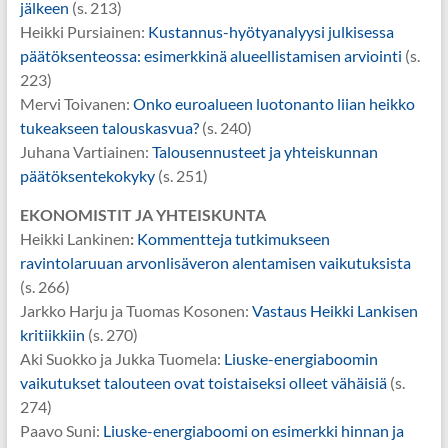
jälkeen
(s. 213)
Heikki Pursiainen:
Kustannus-hyötyanalyysi julkisessa
päätöksenteossa: esimerkkinä alueellistamisen arviointi
(s.
223)
Mervi Toivanen:
Onko euroalueen luotonanto liian heikko
tukeakseen talouskasvua?
(s. 240)
Juhana Vartiainen:
Talousennusteet ja yhteiskunnan
päätöksentekokyky
(s. 251)
EKONOMISTIT JA YHTEISKUNTA
Heikki Lankinen
:
Kommentteja tutkimukseen
ravintolaruuan arvonlisäveron alentamisen vaikutuksista
(s. 266)
Jarkko Harju ja Tuomas Kosonen:
Vastaus Heikki Lankisen
kritiikkiin
(s. 270)
Aki Suokko ja Jukka Tuomela:
Liuske-energiaboomin
vaikutukset talouteen ovat toistaiseksi olleet vähäisiä
(s.
274)
Paavo Suni:
Liuske-energiaboomi on esimerkki hinnan ja