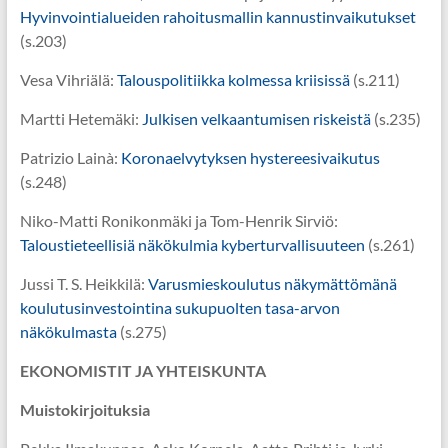
Hyvinvointialueiden rahoitusmallin kannustinvaikutukset
(s.203)
Vesa Vihriälä:
Talouspolitiikka kolmessa kriisissä
(s.211)
Martti Hetemäki:
Julkisen velkaantumisen riskeistä
(s.235)
Patrizio Lainà:
Koronaelvytyksen hystereesivaikutus
(s.248)
Niko-Matti Ronikonmäki ja Tom-Henrik Sirviö:
Taloustieteellisiä näkökulmia kyberturvallisuuteen
(s.261)
Jussi T. S. Heikkilä:
Varusmieskoulutus näkymättömänä
koulutusinvestointina sukupuolten tasa-arvon
näkökulmasta
(s.275)
EKONOMISTIT JA YHTEISKUNTA
Muistokirjoituksia