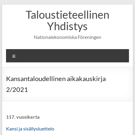
Skip
Taloustieteellinen
to
content
Yhdistys
Nationalekonomiska Föreningen
Valikko
Kansantaloudellinen aikakauskirja
2/2021
117. vuosikerta
Kansi ja sisällysluettelo