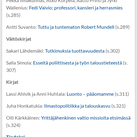
Pekka Ilmakunnas, Asko Korpela, Aatto Prihti ja Jyrki
Wallenius:
Fedi Vaivio: professori, kansleri ja herrasmies
(s.285)
Antti Suvanto:
Tuttu ja tuntematon Robert Mundell
(s.289)
Väitöskirjat
Sakari Lähdemäki:
Tutkimuksia tuottavuudesta
(s.302)
Salla Simola:
Esseitä poliittisesta ja työn taloustieteestä
(s.
307)
Kirjat
Lassi Ahlvik ja Anni Huhtala:
Luonto – pääomamme
(s.311)
Juha Honkatukia:
Ilmastopolitiikka ja talouskasvu
(s.321)
Olli Kärkkäinen:
Yrittäjähenkinen valtio missioita etsimässä
(s.324)
Tiedoksi