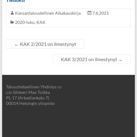
Kansantaloudellinen Aikakauskirja
7.6.2021
2020-luku
,
KAK
←
KAK 2/2021 on ilmestynyt
KAK 3/2021 on ilmestynyt
→
Taloustieteellinen Yhdistys ry
c/o Sihteeri Max Toikka
PL 17 (Arkadiankatu 7)
00014 Helsingin yliopisto