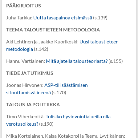
PÄÄKIRJOITUS
Juha Tarkka:
Uutta tasapainoa etsimässä
(s.139)
TEEMA
TALOUSTIETEEN METODOLOGIA
Aki Lehtinen ja Jaakko Kuorikoski:
Uusi taloustieteen
metodologia
(s.142)
Hannu Vartiainen:
Mitä ajatella talousteoriasta?
(s.155)
TIEDE JA TUTKIMUS
Joonas Hirvonen:
ASP-tili säästämisen
sitouttamisvälineenä
(s.170)
TALOUS JA POLITIIKKA
Timo Viherkenttä:
Tulisiko hyvinvointialueilla olla
verotusoikeus?
(s.190)
Mika Kortelainen, Kaisa Kotakorpi ja Teemu Lyytikäinen: