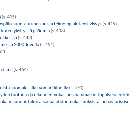
ä
(s. 405)
ospäin suuntautuneisuus ja teknologiaintensiivisyys
(s. 419)
a kuten yksityisiä pääomia
(s. 433)
ankkeissa
(s. 442)
uomessa 2000-luvulla
(s. 451)
62)
 elämä
(s. 464)
oista suomalaisilla työmarkkinoilla
(s. 470)
eyden tuotanto ja oikeudenmukaisuus hammashoitopalvelujen kä
linkaarisuunnittelun aikaepäjohdonmukaisuuksista: behavioristis