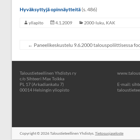
Hyväksyttyjä opinnäytteitä
(s. 486)
yllapito
4.1.2009
2000-luku
,
KAK
←
Paneelikeskustelu 9.6.2000 talouspoliittisessa f
Taloustieteellinen Yhdistys ry
www.taloust
c/o Sihteeri Max Toikka
PL 17 (Arkadiankatu 7)
E-mail: sihte
00014 Helsingin yliopisto
taloustietee
Copyright © 2026
Taloustieteellinen Yhdistys.
Tietosuojaseloste