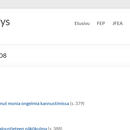
tys
Etusivu
FEP
JFEA
008
tanut monia ongelmia kannustimissa
(s. 379)
 taloustieteen näkökulma
(s. 388)