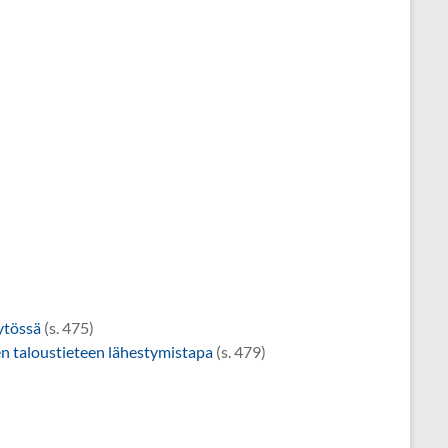
ytössä
(s. 475)
en taloustieteen lähestymistapa
(s. 479)