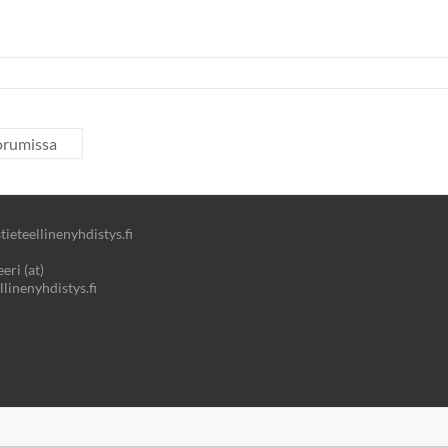
oorumissa
ieteellinenyhdistys.fi
eri (at)
llinenyhdistys.fi