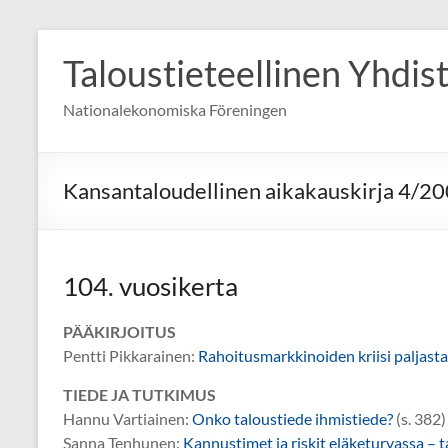
Skip
to
Taloustieteellinen Yhdis
content
Nationalekonomiska Föreningen
Kansantaloudellinen aikakauskirja 4/2
104. vuosikerta
PÄÄKIRJOITUS
Pentti Pikkarainen:
Rahoitusmarkkinoiden kriisi paljas
TIEDE JA TUTKIMUS
Hannu Vartiainen:
Onko taloustiede ihmistiede?
(s. 382)
Sanna Tenhunen:
Kannustimet ja riskit eläketurvassa –