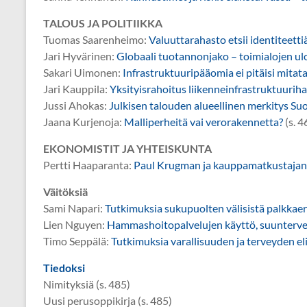
TALOUS JA POLITIIKKA
Tuomas Saarenheimo:
Valuuttarahasto etsii identiteetti
Jari Hyvärinen:
Globaali tuotannonjako – toimialojen ul
Sakari Uimonen:
Infrastruktuuripääomia ei pitäisi mitat
Jari Kauppila:
Yksityisrahoitus liikenneinfrastruktuurih
Jussi Ahokas:
Julkisen talouden alueellinen merkitys S
Jaana Kurjenoja:
Malliperheitä vai verorakennetta?
(s. 4
EKONOMISTIT JA YHTEISKUNTA
Pertti Haaparanta:
Paul Krugman ja kauppamatkustajan
Väitöksiä
Sami Napari:
Tutkimuksia sukupuolten välisistä palkkaer
Lien Nguyen:
Hammashoitopalvelujen käyttö, suunterv
Timo Seppälä:
Tutkimuksia varallisuuden ja terveyden e
Tiedoksi
Nimityksiä (s. 485)
Uusi perusoppikirja (s. 485)