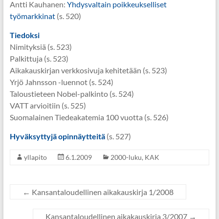
Antti Kauhanen:
Yhdysvaltain poikkeukselliset
työmarkkinat
(s. 520)
Tiedoksi
Nimityksiä (s. 523)
Palkittuja (s. 523)
Aikakauskirjan verkkosivuja kehitetään (s. 523)
Yrjö Jahnsson -luennot (s. 524)
Taloustieteen Nobel-palkinto (s. 524)
VATT arvioitiin (s. 525)
Suomalainen Tiedeakatemia 100 vuotta (s. 526)
Hyväksyttyjä opinnäytteitä
(s. 527)
yllapito
6.1.2009
2000-luku
,
KAK
←
Kansantaloudellinen aikakauskirja 1/2008
Kansantaloudellinen aikakauskirja 3/2007
→