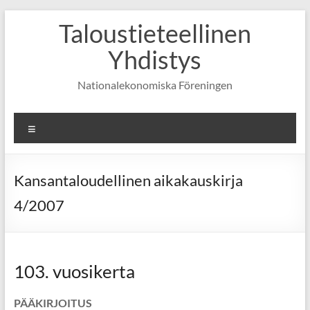
Skip
Taloustieteellinen
to
content
Yhdistys
Nationalekonomiska Föreningen
Valikko
Kansantaloudellinen aikakauskirja
4/2007
103. vuosikerta
PÄÄKIRJOITUS