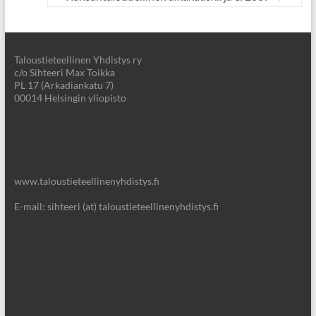
Taloustieteellinen Yhdistys ry
c/o Sihteeri Max Toikka
PL 17 (Arkadiankatu 7)
00014 Helsingin yliopisto
www.taloustieteellinenyhdistys.fi
E-mail: sihteeri (at) taloustieteellinenyhdistys.fi