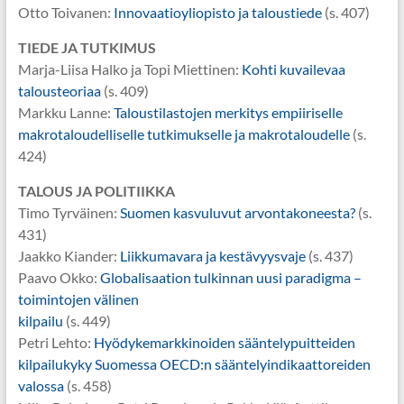
Otto Toivanen:
Innovaatioyliopisto ja taloustiede
(s. 407)
TIEDE JA TUTKIMUS
Marja-Liisa Halko ja Topi Miettinen:
Kohti kuvailevaa
talousteoriaa
(s. 409)
Markku Lanne:
Taloustilastojen merkitys empiiriselle
makrotaloudelliselle tutkimukselle ja makrotaloudelle
(s.
424)
TALOUS JA POLITIIKKA
Timo Tyrväinen:
Suomen kasvuluvut arvontakoneesta?
(s.
431)
Jaakko Kiander:
Liikkumavara ja kestävyysvaje
(s. 437)
Paavo Okko:
Globalisaation tulkinnan uusi paradigma –
toimintojen välinen
kilpailu
(s. 449)
Petri Lehto:
Hyödykemarkkinoiden sääntelypuitteiden
kilpailukyky Suomessa OECD:n sääntelyindikaattoreiden
valossa
(s. 458)