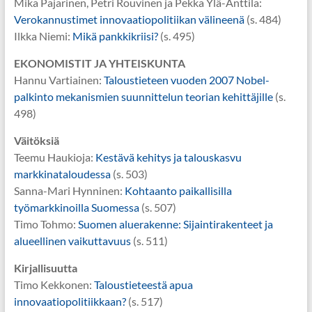
Mika Pajarinen, Petri Rouvinen ja Pekka Ylä-Anttila:
Verokannustimet innovaatiopolitiikan välineenä
(s. 484)
Ilkka Niemi:
Mikä pankkikriisi?
(s. 495)
EKONOMISTIT JA YHTEISKUNTA
Hannu Vartiainen:
Taloustieteen vuoden 2007 Nobel-
palkinto mekanismien suunnittelun teorian kehittäjille
(s.
498)
Väitöksiä
Teemu Haukioja:
Kestävä kehitys ja talouskasvu
markkinataloudessa
(s. 503)
Sanna-Mari Hynninen:
Kohtaanto paikallisilla
työmarkkinoilla Suomessa
(s. 507)
Timo Tohmo:
Suomen aluerakenne: Sijaintirakenteet ja
alueellinen vaikuttavuus
(s. 511)
Kirjallisuutta
Timo Kekkonen:
Taloustieteestä apua
innovaatiopolitiikkaan?
(s. 517)