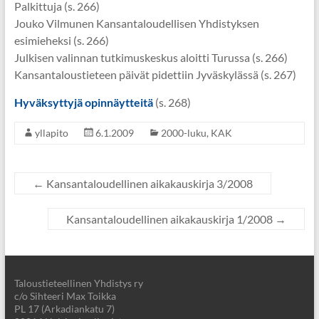
Palkittuja (s. 266)
Jouko Vilmunen Kansantaloudellisen Yhdistyksen
esimieheksi (s. 266)
Julkisen valinnan tutkimuskeskus aloitti Turussa (s. 266)
Kansantaloustieteen päivät pidettiin Jyväskylässä (s. 267)
Hyväksyttyjä opinnäytteitä
(s. 268)
yllapito
6.1.2009
2000-luku
,
KAK
←
Kansantaloudellinen aikakauskirja 3/2008
Kansantaloudellinen aikakauskirja 1/2008
→
Taloustieteellinen Yhdistys ry
c/o Sihteeri Max Toikka
PL 17 (Arkadiankatu 7)