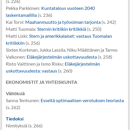
(s. 226)
Pekka Parkkinen:
Kuntatalous vuoteen 2040
laskentamallilla
(s. 236)
Kai Torvi:
Maahanmuutto ja työvoiman tarjonta
(s. 242)
Matti Tuomala:
Sternin kritiikin kritiikkiä
(s. 250)
Matti Liski:
Stern ja amerikkalaiset: vastaus Tuomalan
kritiikkiin
(s. 256)
Sixten Korkman, Jukka Lassila, Niku Määttänen ja Tarmo
Valkonen:
Eläkejärjestelmän uskottavuudesta
(s. 258)
Risto Vaittinen ja Ismo Risku:
Eläkejärjestelmän
uskottavuudesta: vastaus
(s. 260)
EKONOMISTIT JA YHTEISKUNTA
Väitöksiä
Sanna Tenhunen:
Esseitä optimaalisen verotuksen teoriasta
(s. 262)
Tiedoksi
Nimityksiä (s. 266)