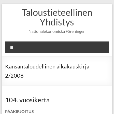
Skip
Taloustieteellinen
to
content
Yhdistys
Nationalekonomiska Föreningen
Valikko
Kansantaloudellinen aikakauskirja
2/2008
104. vuosikerta
PÄÄKIRJOITUS