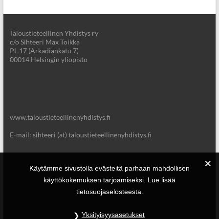
Taloustieteellinen Yhdistys ry
c/o Sihteeri Max Toikka
PL 17 (Arkadiankatu 7)
00014 Helsingin yliopisto
www.taloustieteellinenyhdistys.fi
E-mail: sihteeri (at) taloustieteellinenyhdistys.fi
Käytämme sivustolla evästeitä parhaan mahdollisen
käyttökokemuksen tarjoamiseksi. Lue lisää
tietosuojaselosteesta.
Yksityisyysasetukset