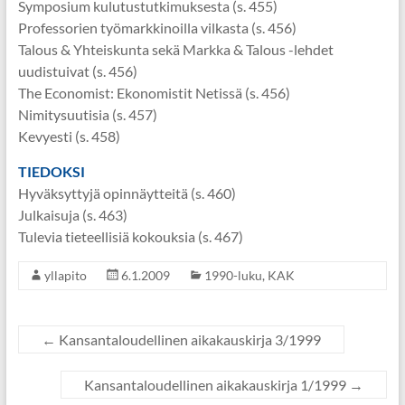
Symposium kulutustutkimuksesta (s. 455)
Professorien työmarkkinoilla vilkasta (s. 456)
Talous & Yhteiskunta sekä Markka & Talous -lehdet
uudistuivat (s. 456)
The Economist: Ekonomistit Netissä (s. 456)
Nimitysuutisia (s. 457)
Kevyesti (s. 458)
TIEDOKSI
Hyväksyttyjä opinnäytteitä (s. 460)
Julkaisuja (s. 463)
Tulevia tieteellisiä kokouksia (s. 467)
yllapito
6.1.2009
1990-luku
,
KAK
←
Kansantaloudellinen aikakauskirja 3/1999
Kansantaloudellinen aikakauskirja 1/1999
→