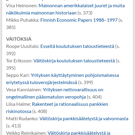
Visa Heinonen:
Mainonnan amerikkalaiset juuret ja muita
näkökulmia mainonnan historiaan
(s. 373)
Mikko Puhakka:
Finnish Economic Papers 1988–1997
(s.
385)
VÄITÖKSIÄ
Roope Uusitalo:
Esseitä koulutuksen taloustieteestä
(s.
392)
Tor Eriksson:
Väitöskirja koulutuksen taloustieteestä
(s.
395)
Seppo Kari:
Yrityksen käyttäytyminen pohjoismaisessa
eriytetyssä tuloverojärjestelmässä
(s. 399)
Vesa Kanniainen:
Yrityksen nettovarallisuus on
ongelmallinen pääomatulon veropohja
(s. 404)
Liisa Halme:
Rakenteet ja rationaalisuus pankkien
riskinotossa
(s. 408)
Matti Rudanko:
Väitöskirja pankkisäätelystä ja valvonnasta
(s. 413)
Veikko Reinikainen:
Väitöskirja pankkisäätelystä ja