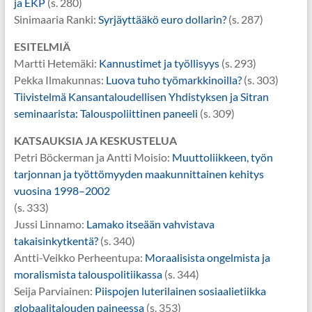
ja EKP
(s. 280)
Sinimaaria Ranki:
Syrjäyttääkö euro dollarin?
(s. 287)
ESITELMIÄ
Martti Hetemäki:
Kannustimet ja työllisyys
(s. 293)
Pekka Ilmakunnas:
Luova tuho työmarkkinoilla?
(s. 303)
Tiivistelmä Kansantaloudellisen Yhdistyksen ja Sitran
seminaarista: Talouspoliittinen paneeli
(s. 309)
KATSAUKSIA JA KESKUSTELUA
Petri Böckerman ja Antti Moisio:
Muuttoliikkeen, työn
tarjonnan ja työttömyyden maakunnittainen kehitys
vuosina 1998–2002
(s. 333)
Jussi Linnamo:
Lamako itseään vahvistava
takaisinkytkentä?
(s. 340)
Antti-Veikko Perheentupa:
Moraalisista ongelmista ja
moralismista talouspolitiikassa
(s. 344)
Seija Parviainen:
Piispojen luterilainen sosiaalietiikka
globaalitalouden paineessa
(s. 353)