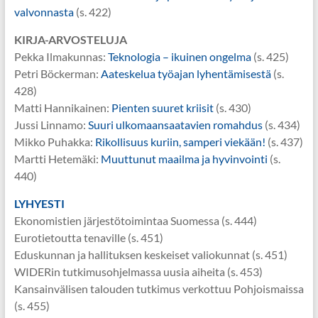
valvonnasta
(s. 422)
KIRJA-ARVOSTELUJA
Pekka Ilmakunnas:
Teknologia – ikuinen ongelma
(s. 425)
Petri Böckerman:
Aateskelua työajan lyhentämisestä
(s.
428)
Matti Hannikainen:
Pienten suuret kriisit
(s. 430)
Jussi Linnamo:
Suuri ulkomaansaatavien romahdus
(s. 434)
Mikko Puhakka:
Rikollisuus kuriin, samperi viekään!
(s. 437)
Martti Hetemäki:
Muuttunut maailma ja hyvinvointi
(s.
440)
LYHYESTI
Ekonomistien järjestötoimintaa Suomessa (s. 444)
Eurotietoutta tenaville (s. 451)
Eduskunnan ja hallituksen keskeiset valiokunnat (s. 451)
WIDERin tutkimusohjelmassa uusia aiheita (s. 453)
Kansainvälisen talouden tutkimus verkottuu Pohjoismaissa
(s. 455)