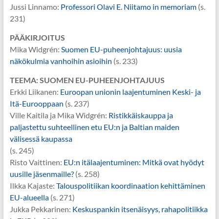
Jussi Linnamo:
Professori Olavi E. Niitamo in memoriam
(s.
231)
PÄÄKIRJOITUS
Mika Widgrén:
Suomen EU-puheenjohtajuus: uusia
näkökulmia vanhoihin asioihin
(s. 233)
TEEMA: SUOMEN EU-PUHEENJOHTAJUUS
Erkki Liikanen:
Euroopan unionin laajentuminen Keski- ja
Itä-Eurooppaan
(s. 237)
Ville Kaitila ja Mika Widgrén:
Ristikkäiskauppa ja
paljastettu suhteellinen etu EU:n ja Baltian maiden
välisessä kaupassa
(s. 245)
Risto Vaittinen:
EU:n itälaajentuminen: Mitkä ovat hyödyt
uusille jäsenmaille?
(s. 258)
Ilkka Kajaste:
Talouspolitiikan koordinaation kehittäminen
EU-alueella
(s. 271)
Jukka Pekkarinen:
Keskuspankin itsenäisyys, rahapolitiikka